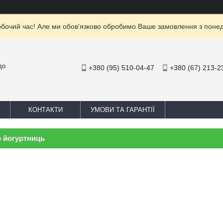
обочий час! Але ми обов'язково обробимо Ваше замовлення з понеділ
до
+380 (95) 510-04-47
+380 (67) 213-2
КОНТАКТИ
УМОВИ ТА ГАРАНТІЇ
о йогуртниць