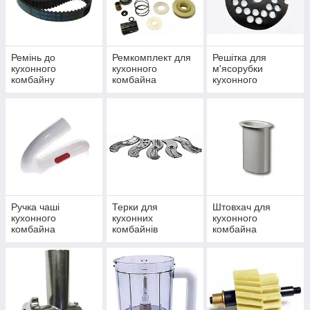
Ремінь до
Ремкомплект для
Решітка для
кухонного
кухонного
м'ясорубки
комбайну
комбайна
кухонного
комбайна
Ручка чаші
Терки для
Штовхач для
кухонного
кухонних
кухонного
комбайна
комбайнів
комбайна