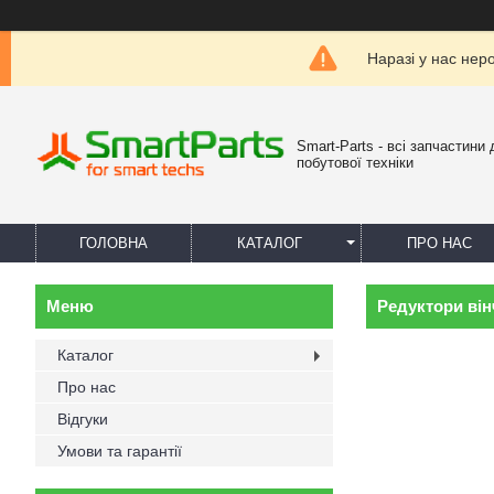
Наразі у нас нер
Smart-Parts - всі запчастини 
побутової техніки
ГОЛОВНА
КАТАЛОГ
ПРО НАС
Редуктори він
Каталог
Про нас
Відгуки
Умови та гарантії