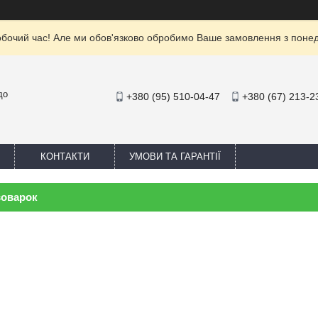
обочий час! Але ми обов'язково обробимо Ваше замовлення з понеділ
до
+380 (95) 510-04-47
+380 (67) 213-2
КОНТАКТИ
УМОВИ ТА ГАРАНТІЇ
воварок