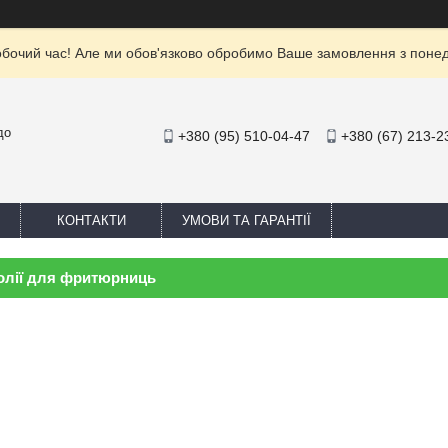
обочий час! Але ми обов'язково обробимо Ваше замовлення з понеділ
до
+380 (95) 510-04-47
+380 (67) 213-2
КОНТАКТИ
УМОВИ ТА ГАРАНТІЇ
 олії для фритюрниць