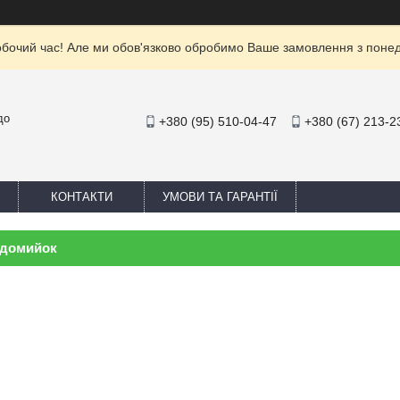
обочий час! Але ми обов'язково обробимо Ваше замовлення з понеділ
до
+380 (95) 510-04-47
+380 (67) 213-2
КОНТАКТИ
УМОВИ ТА ГАРАНТІЇ
удомийок