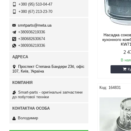
+380 (95) 510-04-47
+380 (67) 213-23-70
smrtparts@meta.ua
+380936219336
Насадка соко
+380682630674
кухонного ко
KW7
+380936219336
2 4
В ная
Проспект Степана Бандери 23б, офіс
К
107, Київ, Україна
164831
Smart-parts - оригінальні запчастини
до побутової техніки
Володимир