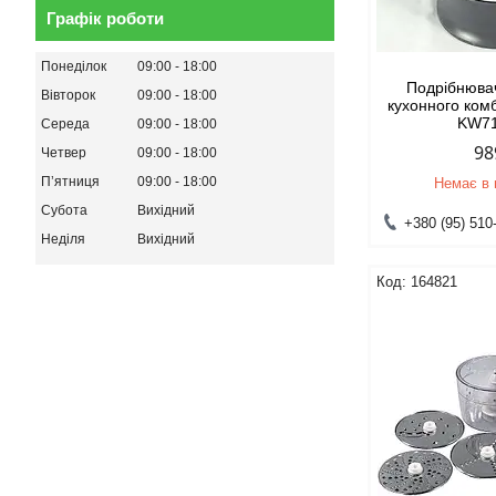
Графік роботи
Понеділок
09:00
18:00
Подрібнювач
Вівторок
09:00
18:00
кухонного ко
KW7
Середа
09:00
18:00
98
Четвер
09:00
18:00
Пʼятниця
09:00
18:00
Немає в 
Субота
Вихідний
+380 (95) 510
Неділя
Вихідний
164821