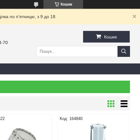
Кошик
ка по п'ятницю, з 9 до 18.
Кошик
3-70
822
164840