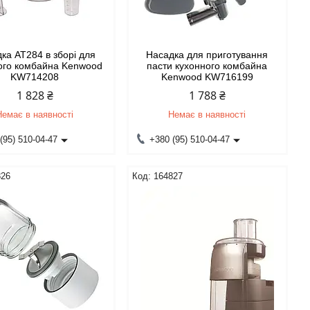
ка AT284 в зборі для
Насадка для приготування
ого комбайна Kenwood
пасти кухонного комбайна
KW714208
Kenwood KW716199
1 828 ₴
1 788 ₴
Немає в наявності
Немає в наявності
(95) 510-04-47
+380 (95) 510-04-47
826
164827