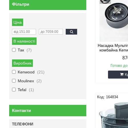
Фільтри
Ціна
В наявності
Насадка Мульті
Так
7
комбайна Ken
87
Виробник
Готово до
Kenwood
21
К
Moulinex
2
Tefal
1
164834
Контакти