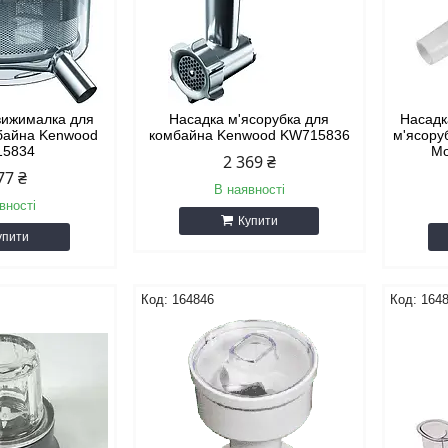
вижималка для
Насадка м'ясорубка для
Насадк
мбайна Kenwood
комбайна Kenwood KW715836
м'ясору
15834
Mo
2 369 ₴
77 ₴
В наявності
вності
Купити
упити
164846
164