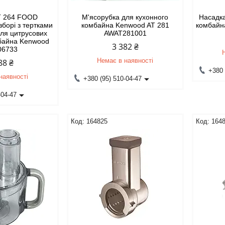
T 264 FOOD
М'ясорубка для кухонного
Насадка
борі з тертками
комбайна Kenwood AT 281
комбайн
для цитрусових
AWAT281001
мбайна Kenwood
3 382 ₴
06733
Немає в наявності
88 ₴
+380 
наявності
+380 (95) 510-04-47
-04-47
164825
164