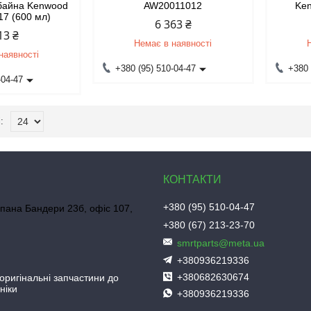
мбайна Kenwood
AW20011012
Ke
7 (600 мл)
6 363 ₴
13 ₴
Немає в наявності
наявності
+380 (95) 510-04-47
+380 
-04-47
+380 (95) 510-04-47
пана Бандери 23б, офіс 107,
+380 (67) 213-23-70
smrtparts@meta.ua
+380936219336
+380682630674
 оригінальні запчастини до
ніки
+380936219336