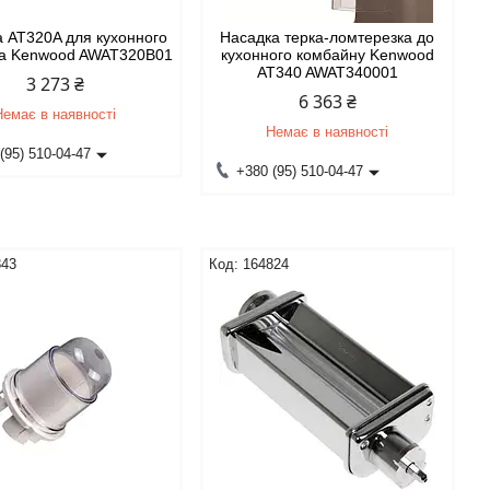
 AT320A для кухонного
Насадка терка-ломтерезка до
а Kenwood AWAT320B01
кухонного комбайну Kenwood
AT340 AWAT340001
3 273 ₴
6 363 ₴
Немає в наявності
Немає в наявності
(95) 510-04-47
+380 (95) 510-04-47
843
164824