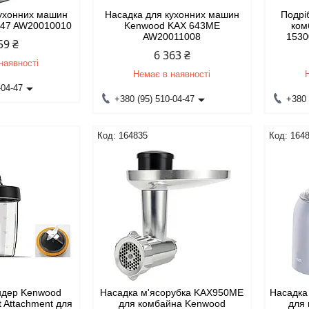
кухонних машин
Насадка для кухонних машин
Подрі
647 AW20010010
Kenwood KAX 643МЕ
ком
AW20011008
1530
59 ₴
6 363 ₴
наявності
Немає в наявності
-04-47
+380 (95) 510-04-47
+380 
164835
164
ндер Kenwood
Насадка м'ясорубка KAX950ME
Насадка
 Attachment для
для комбайна Kenwood
для 