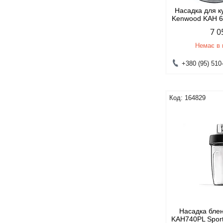
Насадка для 
Kenwood KAH 
7 0
Немає в 
+380 (95) 510
164829
Насадка бле
KAH740PL Sport