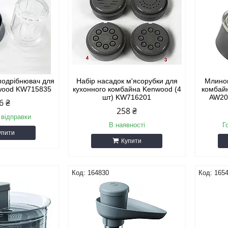
подрібнювач для
Набір насадок м'ясорубки для
Млинок
wood KW715835
кухонного комбайна Kenwood (4
комбай
шт) KW716201
AW20
6 ₴
258 ₴
 відправки
В наявності
Г
упити
Купити
164830
165