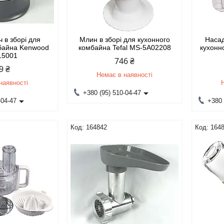
 в зборі для
Млин в зборі для кухонного
Насад
мбайна Kenwood
комбайна Tefal MS-5A02208
кухонн
15001
746 ₴
9 ₴
Немає в наявності
наявності
+380 (95) 510-04-47
-04-47
+380 
164842
164