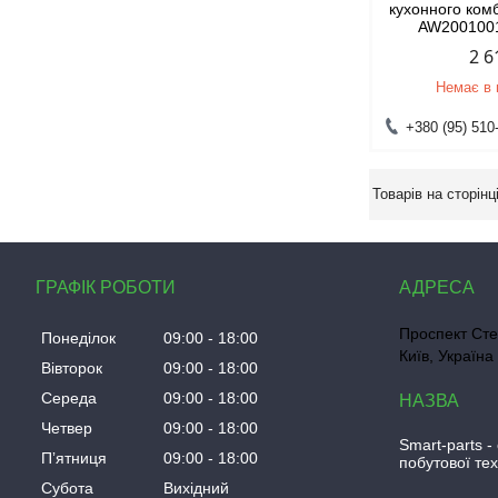
кухонного ко
AW2001001
2 6
Немає в 
+380 (95) 510
ГРАФІК РОБОТИ
Проспект Сте
Понеділок
09:00
18:00
Київ, Україна
Вівторок
09:00
18:00
Середа
09:00
18:00
Четвер
09:00
18:00
Smart-parts -
Пʼятниця
09:00
18:00
побутової тех
Субота
Вихідний