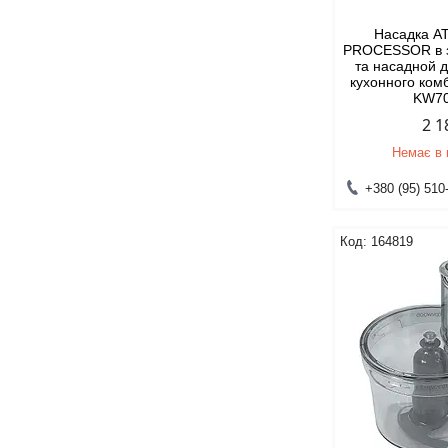
Насадка A
PROCESSOR в з
та насадной 
кухонного ко
KW7
2 1
Немає в 
+380 (95) 510
164819