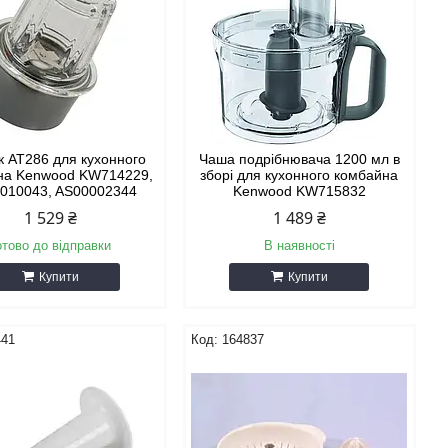
 AT286 для кухонного
Чаша подрібнювача 1200 мл в
на Kenwood KW714229,
зборі для кухонного комбайна
010043, AS00002344
Kenwood KW715832
1 529 ₴
1 489 ₴
отово до відправки
В наявності
Купити
Купити
441
164837