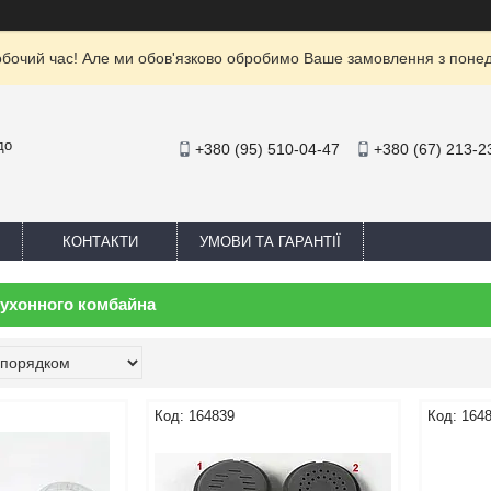
обочий час! Але ми обов'язково обробимо Ваше замовлення з понеділ
до
+380 (95) 510-04-47
+380 (67) 213-2
КОНТАКТИ
УМОВИ ТА ГАРАНТІЇ
кухонного комбайна
164839
164