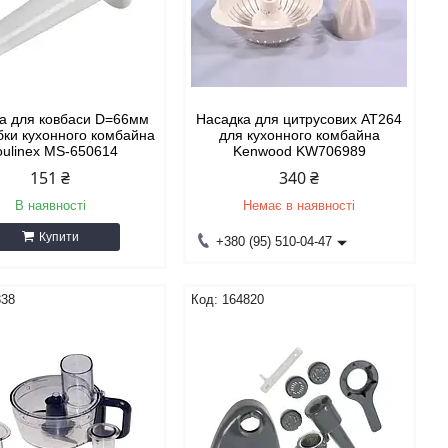
а для ковбаси D=66мм
Насадка для цитрусових AT264
бки кухонного комбайна
для кухонного комбайна
ulinex MS-650614
Kenwood KW706989
151 ₴
340 ₴
В наявності
Немає в наявності
Купити
+380 (95) 510-04-47
838
164820