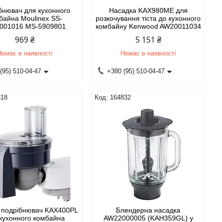
бнювач для кухонного
Насадка KAX980ME для
байна Moulinex SS-
розкочування тіста до кухонного
001016 MS-5909801
комбайну Kenwood AW20011034
969 ₴
5 151 ₴
Немає в наявності
Немає в наявності
(95) 510-04-47
+380 (95) 510-04-47
818
164832
 подрібнювач KAX400PL
Блендерна насадка
кухонного комбайна
AW22000005 (KAH359GL) у