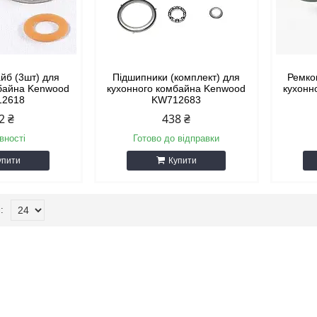
йб (3шт) для
Підшипники (комплект) для
Ремко
мбайна Kenwood
кухонного комбайна Kenwood
кухонн
12618
KW712683
2 ₴
438 ₴
вності
Готово до відправки
упити
Купити