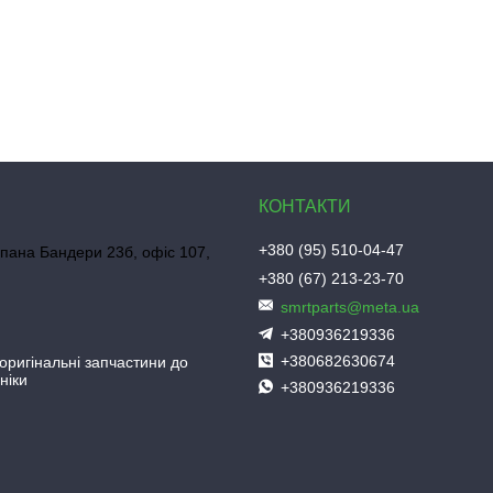
+380 (95) 510-04-47
пана Бандери 23б, офіс 107,
+380 (67) 213-23-70
smrtparts@meta.ua
+380936219336
+380682630674
 оригінальні запчастини до
ніки
+380936219336