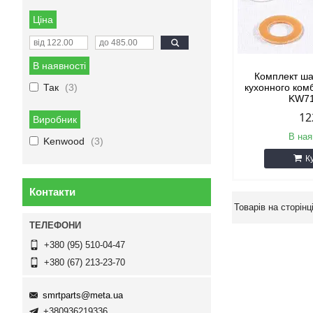
Ціна
В наявності
Комплект ша
Так
3
кухонного ко
KW7
12
Виробник
В ная
Kenwood
3
К
Контакти
+380 (95) 510-04-47
+380 (67) 213-23-70
smrtparts@meta.ua
+380936219336