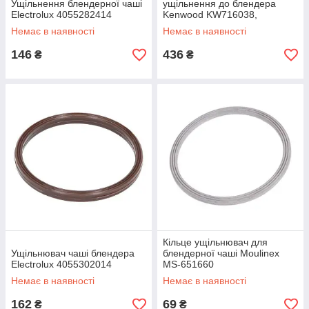
Ущільнення блендерної чаші
ущільнення до блендера
Electrolux 4055282414
Kenwood KW716038,
KW713873
Немає в наявності
Немає в наявності
146
436
₴
₴
Кільце ущільнювач для
Ущільнювач чаші блендера
блендерної чаші Moulinex
Electrolux 4055302014
MS-651660
Немає в наявності
Немає в наявності
162
69
₴
₴