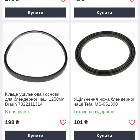
Купити
Купити
Кільце ущільнювач основи
для блендерної чаші 1250мл
Ущільнення ножа блендерної
Braun 7322111314
чаші Tefal MS-651390
В наявності
Готово до відправки
198
101
₴
₴
Купити
Купити