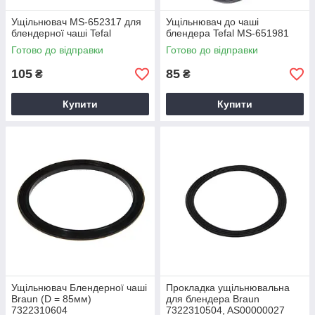
Ущільнювач MS-652317 для
Ущільнювач до чаші
блендерної чаші Tefal
блендера Tefal MS-651981
Готово до відправки
Готово до відправки
105
85
₴
₴
Купити
Купити
Ущільнювач Блендерної чаші
Прокладка ущільнювальна
Braun (D = 85мм)
для блендера Braun
7322310604
7322310504, AS00000027