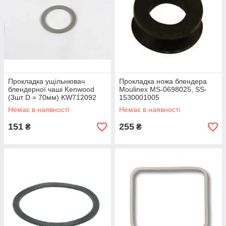
Прокладка ущільнювач
Прокладка ножа блендера
блендерної чаші Kenwood
Moulinex MS-0698025, SS-
(3шт D = 70мм) KW712092
1530001005
Немає в наявності
Немає в наявності
151
255
₴
₴