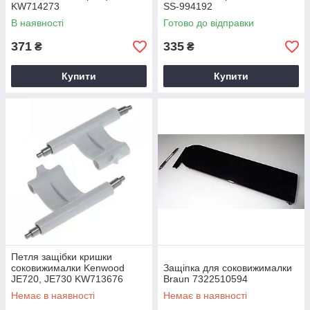
KW714273
SS-994192
В наявності
Готово до відправки
371
335
₴
₴
Купити
Купити
Петля защібки кришки
соковижималки Kenwood
Защіпка для соковижималки
JE720, JE730 KW713676
Braun 7322510594
Немає в наявності
Немає в наявності