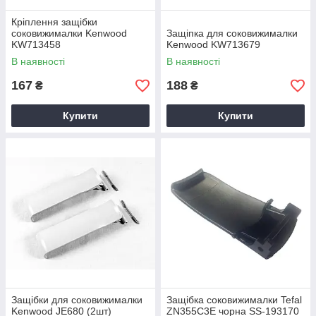
Кріплення защібки
соковижималки Kenwood
Защіпка для соковижималки
KW713458
Kenwood KW713679
В наявності
В наявності
167
188
₴
₴
Купити
Купити
Защібки для соковижималки
Защібка соковижималки Tefal
Kenwood JE680 (2шт)
ZN355C3E чорна SS-193170