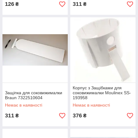
126
311
₴
₴
Корпус з Защібками для
Защіпка для соковижималки
соковижималки Moulinex SS-
Braun 7322510604
193958
Немає в наявності
Немає в наявності
311
376
₴
₴