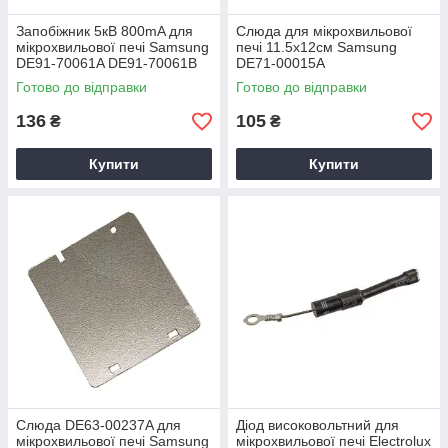
Запобіжник 5кВ 800mA для
Слюда для мікрохвильової
мікрохвильової печі Samsung
печі 11.5x12см Samsung
DE91-70061A DE91-70061B
DE71-00015A
Готово до відправки
Готово до відправки
136
105
₴
₴
Купити
Купити
Слюда DE63-00237A для
Діод високовольтний для
мікрохвильової печі Samsung
мікрохвильової печі Electrolux