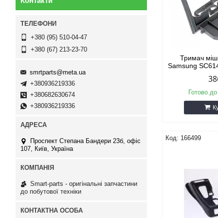
Контакти
+380 (95) 510-04-47
+380 (67) 213-23-70
Тримач міш
Samsung SC61
smrtparts@meta.ua
38
+380936219336
Готово до
+380682630674
+380936219336
К
166499
Проспект Степана Бандери 23б, офіс
107, Київ, Україна
Smart-parts - оригінальні запчастини
до побутової техніки