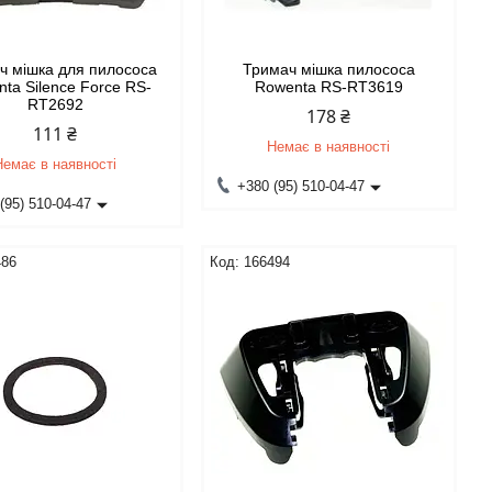
ч мішка для пилососа
Тримач мішка пилососа
ta Silence Force RS-
Rowenta RS-RT3619
RT2692
178 ₴
111 ₴
Немає в наявності
Немає в наявності
+380 (95) 510-04-47
(95) 510-04-47
486
166494