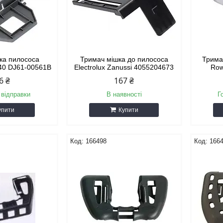
ка пилососа
Тримач мішка до пилососа
Трима
40 DJ61-00561B
Electrolux Zanussi 4055204673
Row
6 ₴
167 ₴
 відправки
В наявності
Г
упити
Купити
166498
166