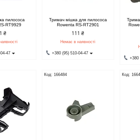
ка пилососа
Тримач мішка для пилососа
Трима
RS-RT9929
Rowenta RS-RT2901
Rowen
1 ₴
111 ₴
наявності
Немає в наявності
-04-47
+380 (95) 510-04-47
+380 
166484
166