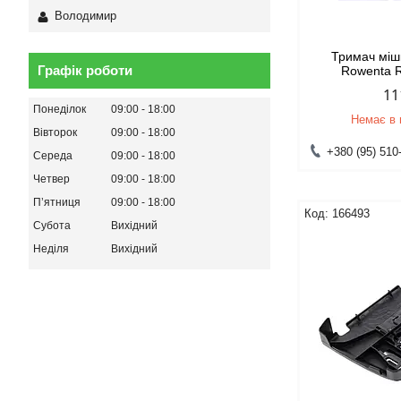
Володимир
Тримач міш
Графік роботи
Rowenta 
11
Понеділок
09:00
18:00
Немає в 
Вівторок
09:00
18:00
+380 (95) 510
Середа
09:00
18:00
Четвер
09:00
18:00
Пʼятниця
09:00
18:00
166493
Субота
Вихідний
Неділя
Вихідний