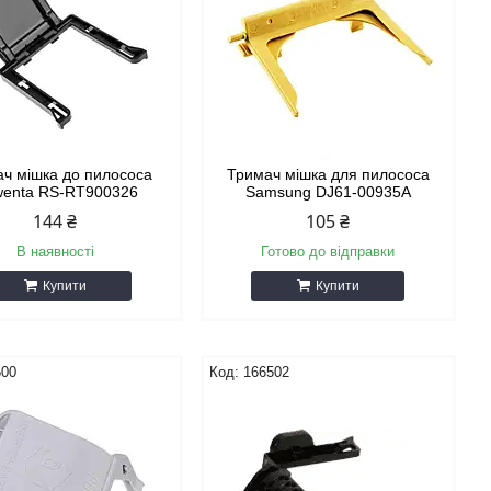
ч мішка до пилососа
Тримач мішка для пилососа
enta RS-RT900326
Samsung DJ61-00935A
144 ₴
105 ₴
В наявності
Готово до відправки
Купити
Купити
500
166502