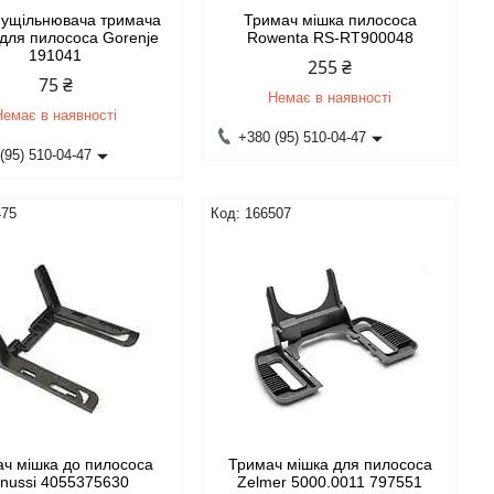
 ущільнювача тримача
Тримач мішка пилососа
 для пилососа Gorenje
Rowenta RS-RT900048
191041
255 ₴
75 ₴
Немає в наявності
Немає в наявності
+380 (95) 510-04-47
(95) 510-04-47
475
166507
ч мішка до пилососа
Тримач мішка для пилососа
nussi 4055375630
Zelmer 5000.0011 797551