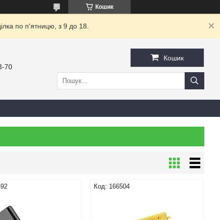
Кошик
ка по п'ятницю, з 9 до 18.
Кошик
3-70
492
166504