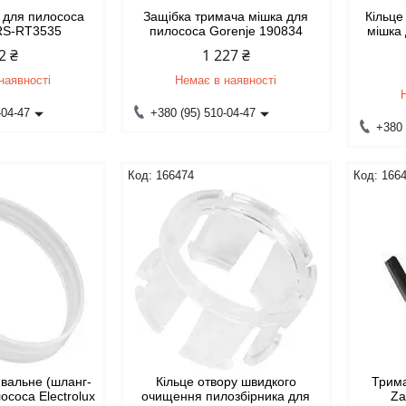
 для пилососа
Защібка тримача мішка для
Кільце
RS-RT3535
пилососа Gorenje 190834
мішка
2 ₴
1 227 ₴
наявності
Немає в наявності
-04-47
+380 (95) 510-04-47
+380 
166474
166
ювальне (шланг-
Кільце отвору швидкого
Трима
ососа Electrolux
очищення пилозбірника для
Za