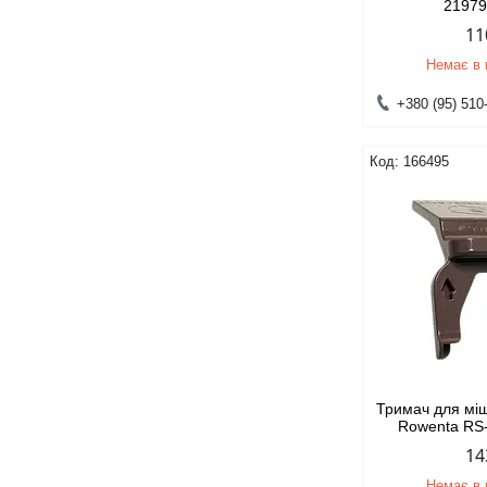
2197
11
Немає в 
+380 (95) 510
166495
Тримач для мі
Rowenta RS
14
Немає в 