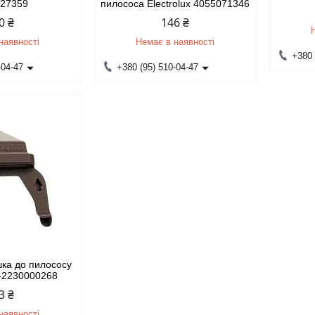
927359
пилососа Electrolux 4055071346
0 ₴
146 ₴
наявності
Немає в наявності
+380 
-04-47
+380 (95) 510-04-47
шка до пилососу
-2230000268
3 ₴
наявності