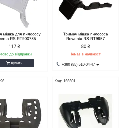
ч мішка для пилососу
Тримач мішка пилососа
enta RS-RT900735
Rowenta RS-RT9957
117 ₴
80 ₴
отово до відправки
Немає в наявності
Купити
+380 (95) 510-04-47
496
166501