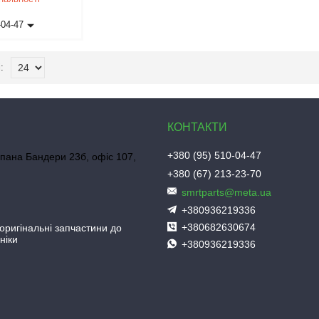
-04-47
+380 (95) 510-04-47
пана Бандери 23б, офіс 107,
+380 (67) 213-23-70
smrtparts@meta.ua
+380936219336
+380682630674
 оригінальні запчастини до
ніки
+380936219336