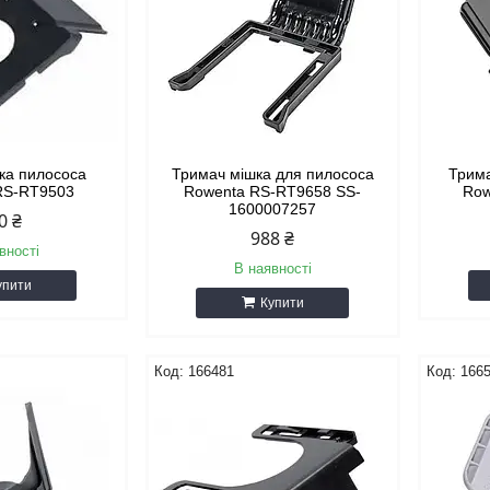
ка пилососа
Тримач мішка для пилососа
Трима
RS-RT9503
Rowenta RS-RT9658 SS-
Row
1600007257
0 ₴
988 ₴
вності
В наявності
упити
Купити
166481
166