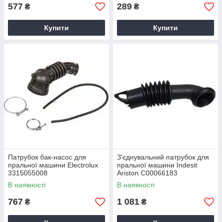
577
289
₴
₴
Купити
Купити
Патрубок бак-насос для
З'єднувальний патрубок для
пральної машини Electrolux
пральної машини Indesit
3315055008
Ariston C00066183
В наявності
В наявності
767
1 081
₴
₴