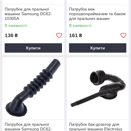
Патрубок для пральної
Патрубок між
машини Samsung DC62-
порошкоприймачем та баком
10305A
для пральних машин
Samsung DC67-00334A
В наявності
В наявності
136
161
₴
₴
Купити
Купити
Патрубок для пральної
Патрубок бак-дозатор для
машини Samsung DC62-
пральної машини Electrolux