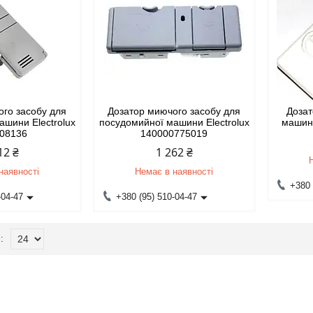
ого засобу для
Дозатор миючого засобу для
Дозат
ашини Electrolux
посудомийної машини Electrolux
машин
108136
140000775019
12 ₴
1 262 ₴
наявності
Немає в наявності
+380 
-04-47
+380 (95) 510-04-47