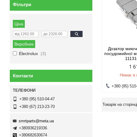
Фільтри
Ціна
Виробник
Дозатор миюч
Electrolux
3
посудомийної м
1113
1 6
Немає в 
Контакти
+380 (95) 510
+380 (95) 510-04-47
+380 (67) 213-23-70
smrtparts@meta.ua
+380936219336
+380682630674