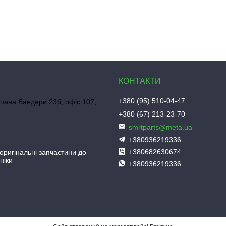
+380 (95) 510-04-47
пана Бандери 23б, офіс 107,
+380 (67) 213-23-70
smrtparts@meta.ua
+380936219336
+380682630674
 оригінальні запчастини до
ніки
+380936219336