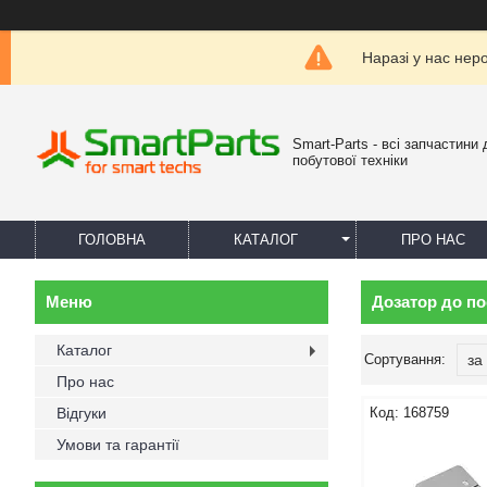
Наразі у нас нер
Smart-Parts - всі запчастини 
побутової техніки
ГОЛОВНА
КАТАЛОГ
ПРО НАС
Дозатор до п
Каталог
Про нас
Відгуки
168759
Умови та гарантії