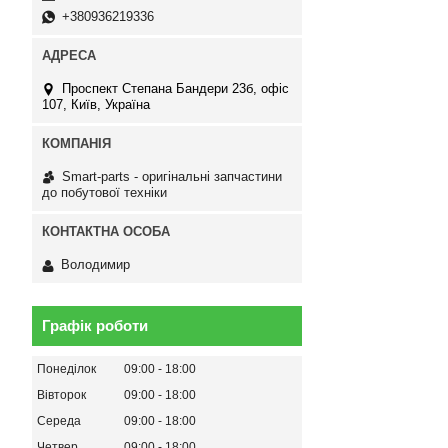
+380936219336
Проспект Степана Бандери 23б, офіс
107, Київ, Україна
Smart-parts - оригінальні запчастини
до побутової техніки
Володимир
Графік роботи
Понеділок
09:00
18:00
Вівторок
09:00
18:00
Середа
09:00
18:00
Четвер
09:00
18:00