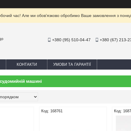
обочий час! Але ми обов'язково обробимо Ваше замовлення з понеділ
до
+380 (95) 510-04-47
+380 (67) 213-2
КОНТАКТИ
УМОВИ ТА ГАРАНТІЇ
осудомийній машині
168761
168