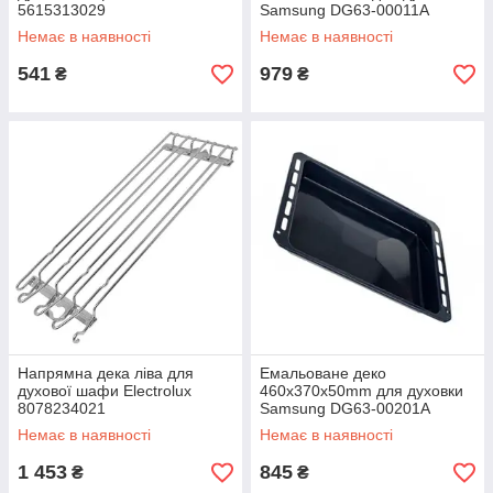
5615313029
Samsung DG63-00011A
DG94-04821B
Немає в наявності
Немає в наявності
541
979
₴
₴
Напрямна дека ліва для
Емальоване деко
духової шафи Electrolux
460x370x50mm для духовки
8078234021
Samsung DG63-00201A
DG94-04821C
Немає в наявності
Немає в наявності
1 453
845
₴
₴