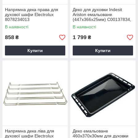
Напрямна дека права для
Деко для духовки Indesit
духової шафи Electrolux
Ariston емальоване
8078234013
(447x366x25мм) C00137834,
C00301789
В наявності
В наявності
858
1 799
₴
₴
Купити
Купити
Напрямна дека ліва для
Деко емальоване
духової шафи Electrolux
460x370x30мм для духовки