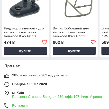
Редуктор з вінчиками для
Вінчик К-образний для
Вінч
кухонного комбайна
кухонного комбайна
ком
Kenwood KW714991
Kenwood KW715921
KW7
474
602
569
₴
₴
Купити
Купити
Про нас
98% позитивних з 263 відгуків за рік
Працює з 02.07.2020
м. Київ
Проспект Степана Бандери 23б, офіс 107, Київ, Україна
Контакти