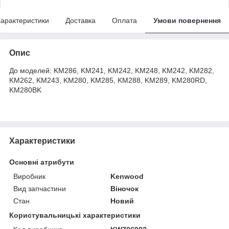
арактеристики
Доставка
Оплата
Умови повернення
Опис
До моделей: KM286, KM241, KM242, KM248, KM242, KM282,
KM262, KM243, KM280, KM285, KM288, KM289, KM280RD,
KM280BK
Характеристики
Основні атрибути
Виробник
Kenwood
Вид запчастини
Віночок
Стан
Новий
Користувальницькі характеристики