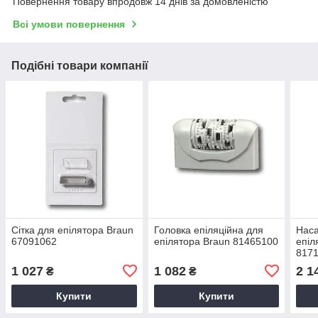
Повернення товару впродовж 14 днів за домовленістю
Всі умови повернення
Подібні товари компанії
Сітка для епілятора Braun
Головка епіляційна для
Наса
67091062
епілятора Braun 81465100
епіл
817
1 027
1 082
2 1
₴
₴
Купити
Купити