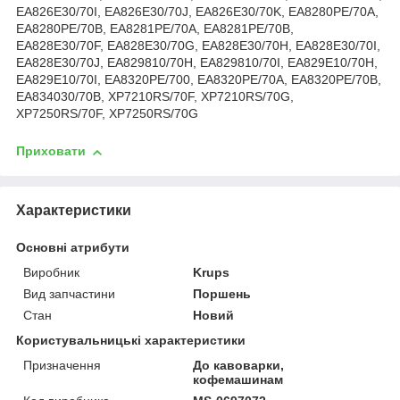
EA826E30/70I, EA826E30/70J, EA826E30/70K, EA8280PE/70A,
EA8280PE/70B, EA8281PE/70A, EA8281PE/70B,
EA828E30/70F, EA828E30/70G, EA828E30/70H, EA828E30/70I,
EA828E30/70J, EA829810/70H, EA829810/70I, EA829E10/70H,
EA829E10/70I, EA8320PE/700, EA8320PE/70A, EA8320PE/70B,
EA834030/70B, XP7210RS/70F, XP7210RS/70G,
XP7250RS/70F, XP7250RS/70G
Приховати
Характеристики
Основні атрибути
Виробник
Krups
Вид запчастини
Поршень
Стан
Новий
Користувальницькі характеристики
Призначення
До кавоварки,
кофемашинам