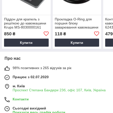
Піддон для крапель з
Прокладка O-Ring для
Конт
решіткою до кавомашини
поршня блоку
каво
Krups MS-8030000161
заварювання кавомашини
624
DeLonghi 5313238581
850
118
479
₴
₴
Купити
Купити
Про нас
98% позитивних з 265 відгуків за рік
Працює з 02.07.2020
м. Київ
Проспект Степана Бандери 23б, офіс 107, Київ, Україна
Контакти
Сьогодні вихідний
Показати весь графік роботи