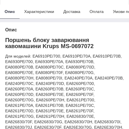
Опис
Характеристики
Доставка
Оплата
Умови п
Опис
Поршень блоку заварювання
кавомашини Krups MS-0697072
Для моделей: EA6910PE/700, EA6910PE/70A, EA6910PE/70B,
EA6930PE/700, EA6930PE/70A, EA6930PE/70B,
EA8080PE/70B, EA8080PE/70C, EA8080PE/70D,
EA8080PE/70E, EA8080PE/70F, EA8080PE/70G,
EA8080PE/70H, EA8080PE/70I, EA8240PE/70A, EA8240PE/70B,
EA8240PE/70C, EA8240PE/70D, EA8260PE/700,
EA8260PE/70A, EA8260PE/70B, EA8260PE/70C,
EA8260PE/70D, EA8260PE/70E, EA8260PE/70F,
EA8260PE/70G, EA8260PE/70H, EA8261PE/700,
EA8261PE/70A, EA8261PE/70B, EA8261PE/70C,
EA8261PE/70D, EA8261PE/70E, EA8261PE/70F,
EA8261PE/70G, EA8261PE/70H, EA826830/70E,
EA826830/70F, EA826830/70G, EA826830/70H, EA826830/70I,
EA826830/70J, EA826E30/70F, EA826E30/70G, EA826E30/70H,