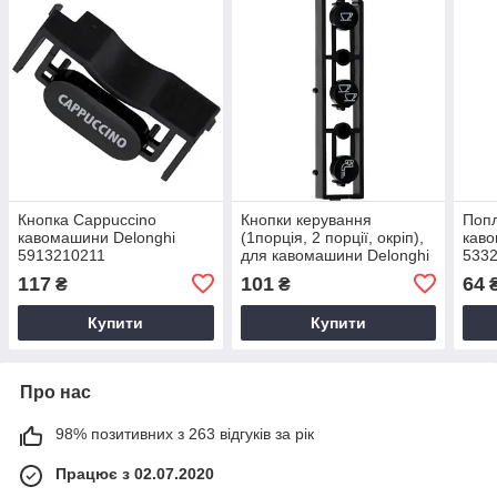
Кнопка Cappuccino
Кнопки керування
Попл
кавомашини Delonghi
(1порція, 2 порції, окріп),
каво
5913210211
для кавомашини Delonghi
533
5913210191
117
101
64
₴
₴
Купити
Купити
Про нас
98% позитивних з 263 відгуків за рік
Працює з 02.07.2020