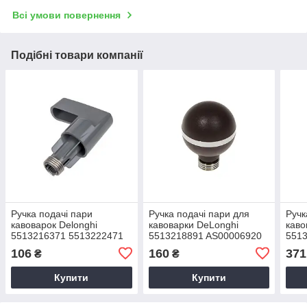
Всі умови повернення
Подібні товари компанії
Ручка подачі пари
Ручка подачі пари для
Ручк
кавоварок Delonghi
кавоварки DeLonghi
каво
5513216371 5513222471
5513218891 AS00006920
551
AS13200081
AS0
106
160
371
₴
₴
Купити
Купити