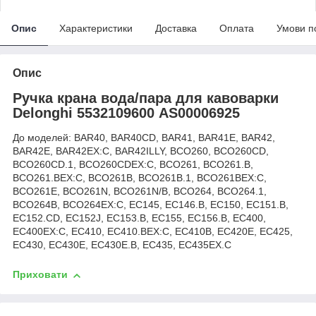
Опис
Характеристики
Доставка
Оплата
Умови п
Опис
Ручка крана вода/пара для кавоварки
Delonghi 5532109600 AS00006925
До моделей: BAR40, BAR40CD, BAR41, BAR41E, BAR42,
BAR42E, BAR42EX:C, BAR42ILLY, BCO260, BCO260CD,
BCO260CD.1, BCO260CDEX:C, BCO261, BCO261.B,
BCO261.BEX:C, BCO261B, BCO261B.1, BCO261BEX:C,
BCO261E, BCO261N, BCO261N/B, BCO264, BCO264.1,
BCO264B, BCO264EX:C, EC145, EC146.B, EC150, EC151.B,
EC152.CD, EC152J, EC153.B, EC155, EC156.B, EC400,
EC400EX:C, EC410, EC410.BEX:C, EC410B, EC420E, EC425,
EC430, EC430E, EC430E.B, EC435, EC435EX.C
Приховати