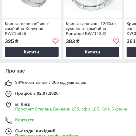
Кришка основної чаші
Кришка для чаші 1200мл
Криш
комбайна Kenwood
кухонного комбайна
чаші
KW715976
Kenwood KW714282
KVC
325
383
361
₴
₴
Купити
Купити
Про нас
98% позитивних з 266 відгуків за рік
Працює з 02.07.2020
м. Київ
Проспект Степана Бандери 23б, офіс 107, Київ, Україна
Контакти
Сьогодні вихідний
Показати весь графік роботи