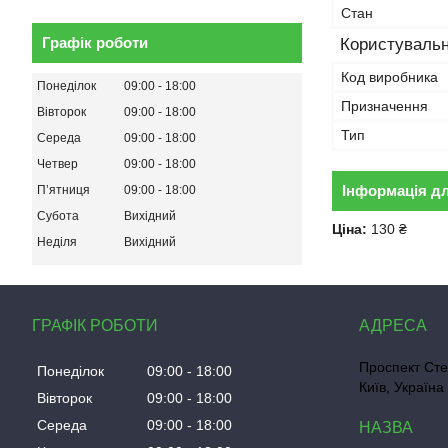
Стан
Графік роботи
Користувальн
Код виробника
Понеділок
09:00
18:00
Призначення
Вівторок
09:00
18:00
Тип
Середа
09:00
18:00
Четвер
09:00
18:00
Інформація д
Пʼятниця
09:00
18:00
Субота
Вихідний
Ціна:
130 ₴
Неділя
Вихідний
ГРАФІК РОБОТИ
Проспект Сте
Понеділок
09:00
18:00
Київ, Україна
Вівторок
09:00
18:00
Середа
09:00
18:00