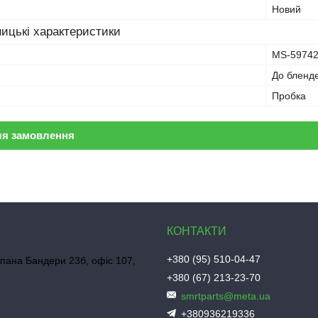
Новий
ицькі характеристики
MS-5974
До бленде
Пробка
ля замовлення
+380 (95) 510-04-47
пана Бандери 23б, офіс 107,
+380 (67) 213-23-70
smrtparts@meta.ua
+380936219336