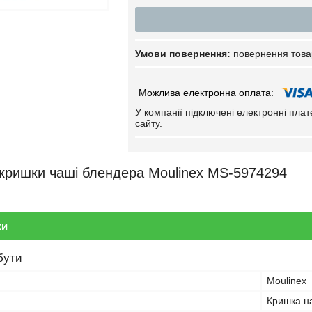
повернення това
У компанії підключені електронні пла
сайту.
кришки чаші блендера Moulinex MS-5974294
ки
бути
Moulinex
Кришка н