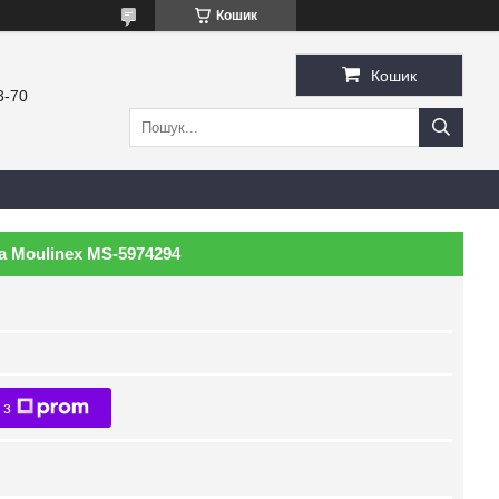
Кошик
Кошик
3-70
 Moulinex MS-5974294
 з