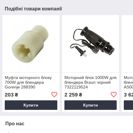
Подібні товари компанії
Муфта моторного блоку
Моторний блок 1000W для
Мото
700W для блендера
блендера Braun чорний
блен
Gorenje 288390
7322119524
AS00
203
2 259
3 6
₴
₴
Купити
Купити
Про нас