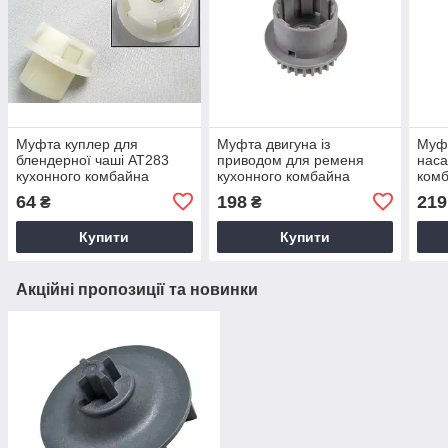
Муфта куплер для
Муфта двигуна із
Муф
блендерної чаші AT283
приводом для ременя
наса
кухонного комбайна
кухонного комбайна
ком
Kenwood KW706977
Kenwood KW715933
KW7
64
198
219
₴
₴
Купити
Купити
Акційні пропозиції та новинки