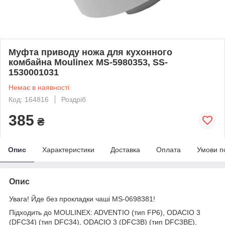
Муфта приводу ножа для кухонного
комбайна Moulinex MS-5980353, SS-
1530001031
Немає в наявності
Код: 164816
Роздріб
385
₴
Опис
Характеристики
Доставка
Оплата
Умови п
Опис
Увага! Йде без прокладки чаші MS-0698381!
Підходить до MOULINEX: ADVENTIO (тип FP6), ODACIO 3
(DFC34) (тип DFC34), ODACIO 3 (DFC3B) (тип DFC3BE),