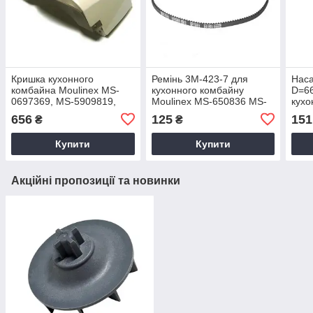
Кришка кухонного
Ремінь 3M-423-7 для
Наса
комбайна Moulinex MS-
кухонного комбайну
D=6
0697369, MS-5909819,
Moulinex MS-650836 MS-
кухо
SS-1530000973
652766
Moul
656
125
151
₴
₴
Купити
Купити
Акційні пропозиції та новинки