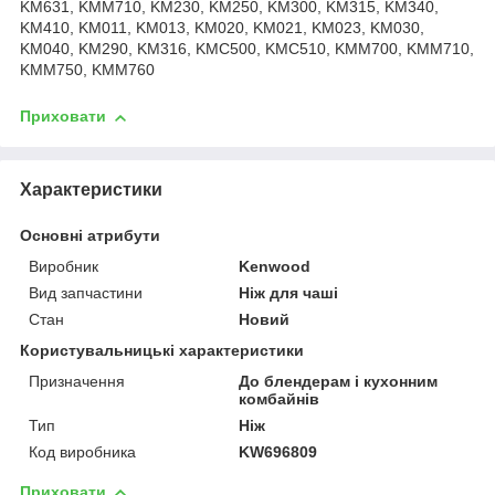
KM631, KMM710, KM230, KM250, KM300, KM315, KM340,
KM410, KM011, KM013, KM020, KM021, KM023, KM030,
KM040, KM290, KM316, KMC500, KMC510, KMM700, KMM710,
KMM750, KMM760
Приховати
Характеристики
Основні атрибути
Виробник
Kenwood
Вид запчастини
Ніж для чаші
Стан
Новий
Користувальницькі характеристики
Призначення
До блендерам і кухонним
комбайнів
Тип
Ніж
Код виробника
KW696809
Приховати