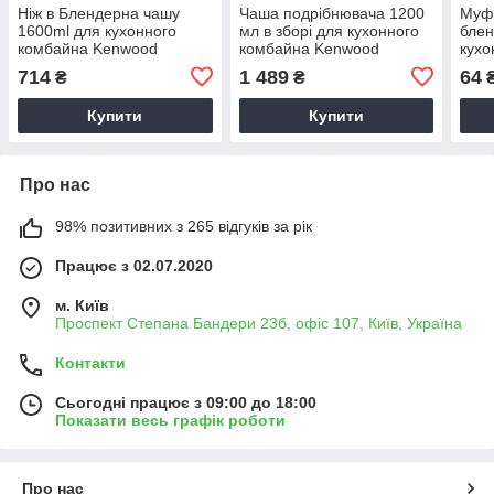
Ніж в Блендерна чашу
Чаша подрібнювача 1200
Муфт
1600ml для кухонного
мл в зборі для кухонного
блен
комбайна Kenwood
комбайна Kenwood
кухо
KW717143 KW715660
KW715832
Ken
714
1 489
64
₴
₴
Купити
Купити
Про нас
98% позитивних з 265 відгуків за рік
Працює з 02.07.2020
м. Київ
Проспект Степана Бандери 23б, офіс 107, Київ, Україна
Контакти
Сьогодні працює з 09:00 до 18:00
Показати весь графік роботи
Про нас