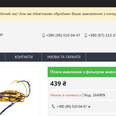
обочий час! Але ми обов'язково обробимо Ваше замовлення з понеділ
до
+380 (95) 510-04-47
+380 (67) 213-2
КОНТАКТИ
УМОВИ ТА ГАРАНТІЇ
Плата живлення з фільтром живл
439 ₴
Немає в наявності
Код:
164909
+380 (95) 510-04-47