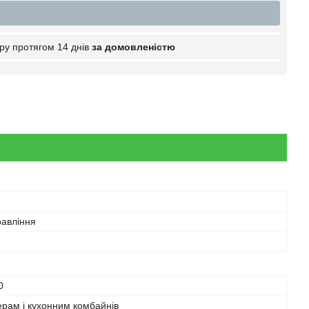
ру протягом 14 днів
за домовленістю
равління
0
рам і кухонним комбайнів