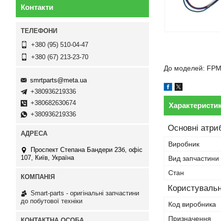
Контакти
+380 (95) 510-04-47
+380 (67) 213-23-70
До моделей: FP
smrtparts@meta.ua
+380936219336
+380682630674
Характеристи
+380936219336
Основні атри
Виробник
Проспект Степана Бандери 23б, офіс
107, Київ, Україна
Вид запчастини
Стан
Користувальн
Smart-parts - оригінальні запчастини
до побутової техніки
Код виробника
Призначення