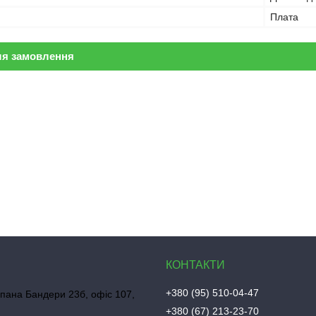
Плата
ля замовлення
+380 (95) 510-04-47
пана Бандери 23б, офіс 107,
+380 (67) 213-23-70