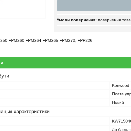
повернення това
M250 FPM260 FPM264 FPM265 FPM270, FPP226
ки
бути
Kenwood
Плата уп
Новий
ицькі характеристики
KW71504
До бленде