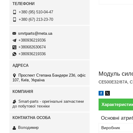
+380 (95) 510-04-47
+380 (67) 213-23-70
smrtparts@meta.ua
+380936219336
+380682630674
+380936219336
Модуль сило
Проспект Степана Бандери 23б, офіс
107, Київ, Україна
CE500E32/87A, C
Smart-parts - оригінальні запчастини
Характеристи
до побутової техніки
Основні атри
Виробник
Володимир