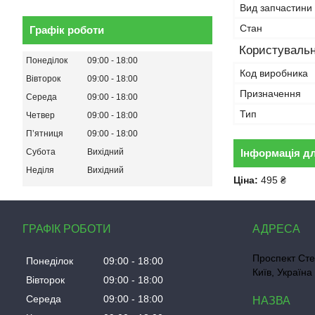
Вид запчастини
Стан
Графік роботи
Користувальн
Понеділок
09:00
18:00
Код виробника
Вівторок
09:00
18:00
Призначення
Середа
09:00
18:00
Тип
Четвер
09:00
18:00
Пʼятниця
09:00
18:00
Інформація д
Субота
Вихідний
Неділя
Вихідний
Ціна:
495 ₴
ГРАФІК РОБОТИ
Проспект Сте
Понеділок
09:00
18:00
Київ, Україна
Вівторок
09:00
18:00
Середа
09:00
18:00