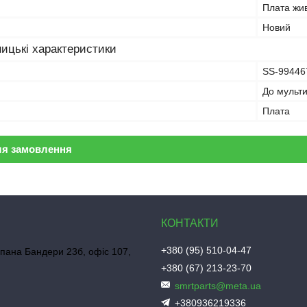
Плата жи
Новий
ицькі характеристики
SS-99446
До мульт
Плата
ля замовлення
+380 (95) 510-04-47
пана Бандери 23б, офіс 107,
+380 (67) 213-23-70
smrtparts@meta.ua
+380936219336