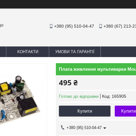
до
+380 (95) 510-04-47
+380 (67) 213-2
КОНТАКТИ
УМОВИ ТА ГАРАНТІЇ
Плата живлення мультиварки Moul
495 ₴
Готово до відправки
Код:
165905
Купити
Купити
+380 (95) 510-04-47