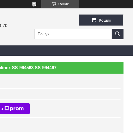
Кошик
Кошик
3-70
inex SS-994563 SS-994467
 з