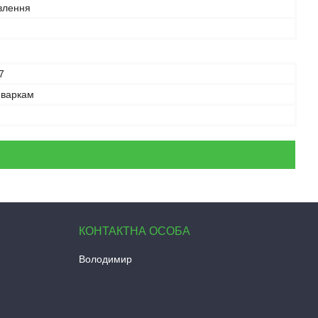
влення
7
иваркам
Володимир