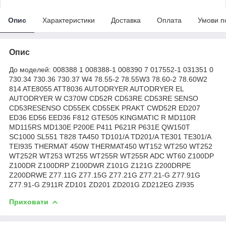
Опис
Характеристики
Доставка
Оплата
Умови п
Опис
До моделей: 008388 1 008388-1 008390 7 017552-1 031351 0
730.34 730.36 730.37 W4 78.55-2 78.55W3 78.60-2 78.60W2
814 ATE8055 ATT8036 AUTODRYER AUTODRYER EL
AUTODRYER W C370W CD52R CD53RE CD53RE SENSO
CD53RESENSO CD55EK CD55EK PRAKT CWD52R ED207
ED36 ED56 EED36 F812 GTE505 KINGMATIC R MD110R
MD115RS MD130E P200E P411 P621R P631E QW150T
SC1000 SL551 T828 TA450 TD101/A TD201/A TE301 TE301/A
TEI935 THERMAT 450W THERMAT450 WT152 WT250 WT252
WT252R WT253 WT255 WT255R WT255R ADC WT60 Z100DP
Z100DR Z100DRP Z100DWR Z101G Z121G Z200DRPE
Z200DRWE Z77.11G Z77.15G Z77.21G Z77.21-G Z77.91G
Z77.91-G Z911R ZD101 ZD201 ZD201G ZD212EG ZI935
Приховати