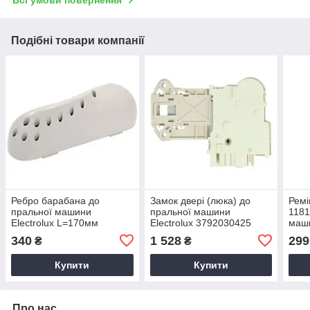
Всі умови повернення
Подібні товари компанії
Ребро барабана до
Замок двері (люка) до
Ремі
пральної машини
пральної машини
1181
Electrolux L=170мм
Electrolux 3792030425
маши
1325616009
C00
340
1 528
299
₴
₴
Купити
Купити
Про нас