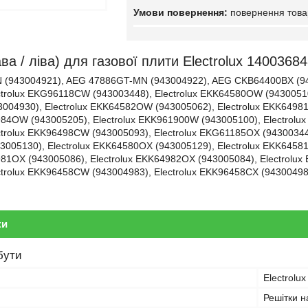
повернення това
ва / ліва) для газової плити Electrolux 14003684
(943004921), AEG 47886GT-MN (943004922), AEG CKB64400BX (9
ctrolux EKG96118CW (943003448), Electrolux EKK64580OW (943005102
04930), Electrolux EKK64582OW (943005062), Electrolux EKK6498
984OW (943005205), Electrolux EKK961900W (943005100), Electrol
ctrolux EKK96498CW (943005093), Electrolux EKG61185OX (943003442
05130), Electrolux EKK64580OX (943005129), Electrolux EKK64581
981OX (943005086), Electrolux EKK64982OX (943005084), Electrolu
ctrolux EKK96458CW (943004983), Electrolux EKK96458CX (94300498
ки
бути
Electrolux
Решітки 