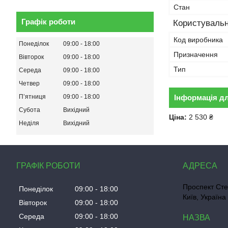
Стан
Графік роботи
Користувальн
Код виробника
Понеділок
09:00
18:00
Призначення
Вівторок
09:00
18:00
Тип
Середа
09:00
18:00
Четвер
09:00
18:00
Інформація д
Пʼятниця
09:00
18:00
Субота
Вихідний
Ціна:
2 530 ₴
Неділя
Вихідний
ГРАФІК РОБОТИ
Проспект Сте
Понеділок
09:00
18:00
Київ, Україна
Вівторок
09:00
18:00
Середа
09:00
18:00