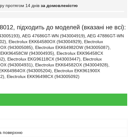
ру протягом 14 днів
за домовленістю
8012, підходить до моделей (вказані не всі):
43005193), AEG 47686GT-WN (943004919), AEG 47886GT-WN
), Electrolux EKK64580OX (943004929), Electrolux
1OX (943005085), Electrolux EKK64982OW (943005087),
ux EKK96458CW (943004935), Electrolux EKK96458CX
), Electrolux EKG96118CX (943003447), Electrolux
OX (943004931), Electrolux EKK64582OX (943004928),
x EKK64984OX (943005204), Electrolux EKK961900X
2), Electrolux EKK96498CX (943005092)
на поверхню