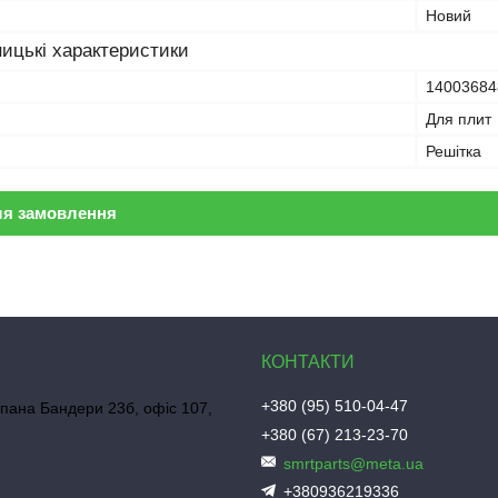
Новий
ицькі характеристики
14003684
Для плит
Решітка
ля замовлення
+380 (95) 510-04-47
пана Бандери 23б, офіс 107,
+380 (67) 213-23-70
smrtparts@meta.ua
+380936219336