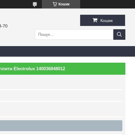
Кошик
Кошик
3-70
 плити Electrolux 140036848012