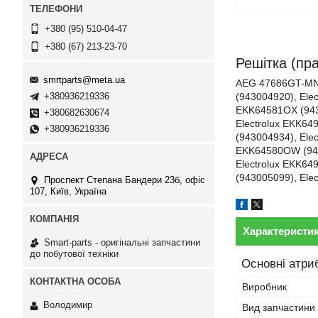
+380 (95) 510-04-47
+380 (67) 213-23-70
Решітка (пра
smrtparts@meta.ua
AEG 47686GT-MN 
+380936219336
(943004920), Ele
EKK64581OX (9430
+380682630674
Electrolux EKK64
+380936219336
(943004934), Ele
EKK64580OW (9430
Electrolux EKK64
(943005099), Ele
Проспект Степана Бандери 23б, офіс
107, Київ, Україна
Характеристи
Smart-parts - оригінальні запчастини
до побутової техніки
Основні атри
Виробник
Володимир
Вид запчастини