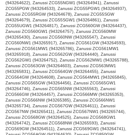
(943264622), Zanussi ZCG55NGW1 (943264941), Zanussi
ZCG55PGW (943264533), Zanussi ZCG55PGW1 (943264937),
Zanussi ZCG55RGW (943264678), Zanussi ZCG55SGW
(943264679), Zanussi ZCG55SGW1 (943264861), Zanussi
ZCG55UGW1 (943264817), Zanussi ZCG560GW (943264437),
Zanussi ZCG560GW1 (943264757), Zanussi ZCG560MW
(943265430), Zanussi ZCG560NW (943265547), Zanussi
ZCG560NW1 (943265917), Zanussi ZCG561GW (943264593),
Zanussi ZCG561MW1 (943265786), Zanussi ZCG561MW1
(943265918), Zanussi ZCG562GW (943264440), Zanussi
ZCG562GW1 (943264752), Zanussi ZCG562MW1 (943265788),
Zanussi ZCG563GW (943264603), Zanussi ZCG563MW1
(943265831), Zanussi ZCG564GW (943264455), Zanussi
ZCG564GW (943264608), Zanussi ZCG564MW1 (943265845),
Zanussi ZCG565GW (943264456), Zanussi ZCG565GW1
(943264746), Zanussi ZCG565NW (943265563), Zanussi
ZCG566GW (943264457), Zanussi ZCG566MW (943265353),
Zanussi ZCG566NW (943265385), Zanussi ZCG566NW1
(943265734), Zanussi ZCG567GW (943264611), Zanussi
ZCG567NW (943265411), Zanussi ZCG567NW1 (943265744),
Zanussi ZCG568GW (943264525), Zanussi ZCG568GW1
(943264742), Zanussi ZCG568NW (943265593), Zanussi
ZCG569GW (943264511), Zanussi ZCG569GW1 (943264741),
Zanussi ZCG56AGW (943264620), Zanussi ZCG850GW