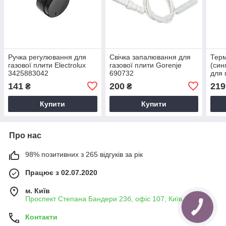
Ручка регулювання для
Свічка запалювання для
Тер
газової плити Electrolux
газової плити Gorenje
(син
3425883042
690732
для 
Aris
141
200
219
₴
₴
Купити
Купити
Про нас
98% позитивних з 265 відгуків за рік
Працює з 02.07.2020
м. Київ
Проспект Степана Бандери 23б, офіс 107, Київ, Україна
Контакти