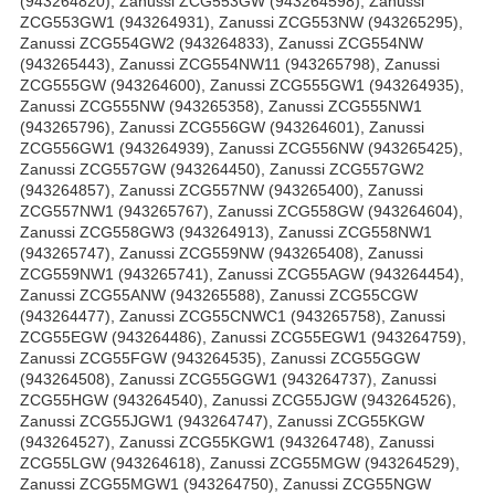
(943264820), Zanussi ZCG553GW (943264598), Zanussi
ZCG553GW1 (943264931), Zanussi ZCG553NW (943265295),
Zanussi ZCG554GW2 (943264833), Zanussi ZCG554NW
(943265443), Zanussi ZCG554NW11 (943265798), Zanussi
ZCG555GW (943264600), Zanussi ZCG555GW1 (943264935),
Zanussi ZCG555NW (943265358), Zanussi ZCG555NW1
(943265796), Zanussi ZCG556GW (943264601), Zanussi
ZCG556GW1 (943264939), Zanussi ZCG556NW (943265425),
Zanussi ZCG557GW (943264450), Zanussi ZCG557GW2
(943264857), Zanussi ZCG557NW (943265400), Zanussi
ZCG557NW1 (943265767), Zanussi ZCG558GW (943264604),
Zanussi ZCG558GW3 (943264913), Zanussi ZCG558NW1
(943265747), Zanussi ZCG559NW (943265408), Zanussi
ZCG559NW1 (943265741), Zanussi ZCG55AGW (943264454),
Zanussi ZCG55ANW (943265588), Zanussi ZCG55CGW
(943264477), Zanussi ZCG55CNWC1 (943265758), Zanussi
ZCG55EGW (943264486), Zanussi ZCG55EGW1 (943264759),
Zanussi ZCG55FGW (943264535), Zanussi ZCG55GGW
(943264508), Zanussi ZCG55GGW1 (943264737), Zanussi
ZCG55HGW (943264540), Zanussi ZCG55JGW (943264526),
Zanussi ZCG55JGW1 (943264747), Zanussi ZCG55KGW
(943264527), Zanussi ZCG55KGW1 (943264748), Zanussi
ZCG55LGW (943264618), Zanussi ZCG55MGW (943264529),
Zanussi ZCG55MGW1 (943264750), Zanussi ZCG55NGW