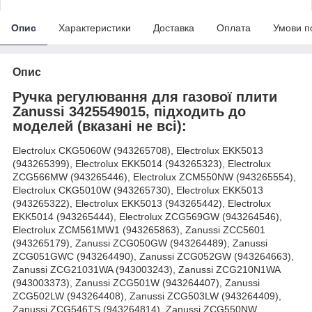
Опис
Характеристики
Доставка
Оплата
Умови п
Опис
Ручка регулювання для газової плити
Zanussi 3425549015, підходить до
моделей (вказані не всі):
Electrolux CKG5060W (943265708), Electrolux EKK5013
(943265399), Electrolux EKK5014 (943265323), Electrolux
ZCG566MW (943265446), Electrolux ZCM550NW (943265554),
Electrolux CKG5010W (943265730), Electrolux EKK5013
(943265322), Electrolux EKK5013 (943265442), Electrolux
EKK5014 (943265444), Electrolux ZCG569GW (943264546),
Electrolux ZCM561MW1 (943265863), Zanussi ZCC5601
(943265179), Zanussi ZCG050GW (943264489), Zanussi
ZCG051GWC (943264490), Zanussi ZCG052GW (943264663),
Zanussi ZCG21031WA (943003243), Zanussi ZCG210N1WA
(943003373), Zanussi ZCG501W (943264407), Zanussi
ZCG502LW (943264408), Zanussi ZCG503LW (943264409),
Zanussi ZCG546TS (943264814), Zanussi ZCG550NW