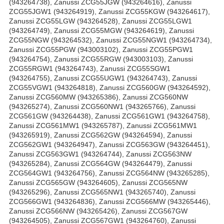
(943264738), Zanussi ZCG55JGW (943264616), Zanussi
ZCG55JGW1 (943264919), Zanussi ZCG55KGW (943264617),
Zanussi ZCG55LGW (943264528), Zanussi ZCG55LGW1
(943264749), Zanussi ZCG55MGW (943264619), Zanussi
ZCG55NGW (943264532), Zanussi ZCG55NGW1 (943264734),
Zanussi ZCG55PGW (943003102), Zanussi ZCG55PGW1
(943264754), Zanussi ZCG55RGW (943003103), Zanussi
ZCG55RGW1 (943264743), Zanussi ZCG55SGW1
(943264755), Zanussi ZCG55UGW1 (943264743), Zanussi
ZCG55VGW1 (943264818), Zanussi ZCG560GW (943264592),
Zanussi ZCG560MW (943265386), Zanussi ZCG560NW
(943265274), Zanussi ZCG560NW1 (943265766), Zanussi
ZCG561GW (943264438), Zanussi ZCG561GW1 (943264758),
Zanussi ZCG561MW1 (943265787), Zanussi ZCG561MW1
(943265919), Zanussi ZCG562GW (943264594), Zanussi
ZCG562GW1 (943264947), Zanussi ZCG563GW (943264451),
Zanussi ZCG563GW1 (943264744), Zanussi ZCG563NW
(943265284), Zanussi ZCG564GW (943264479), Zanussi
ZCG564GW1 (943264756), Zanussi ZCG564NW (943265285),
Zanussi ZCG565GW (943264605), Zanussi ZCG565NW
(943265296), Zanussi ZCG565NW1 (943265740), Zanussi
ZCG566GW1 (943264836), Zanussi ZCG566MW (943265446),
Zanussi ZCG566NW (943265426), Zanussi ZCG567GW
(943264505), Zanussi ZCG567GW1 (943264760), Zanussi