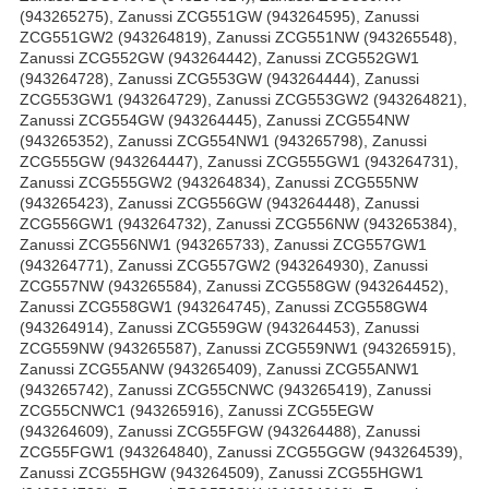
(943265275), Zanussi ZCG551GW (943264595), Zanussi
ZCG551GW2 (943264819), Zanussi ZCG551NW (943265548),
Zanussi ZCG552GW (943264442), Zanussi ZCG552GW1
(943264728), Zanussi ZCG553GW (943264444), Zanussi
ZCG553GW1 (943264729), Zanussi ZCG553GW2 (943264821),
Zanussi ZCG554GW (943264445), Zanussi ZCG554NW
(943265352), Zanussi ZCG554NW1 (943265798), Zanussi
ZCG555GW (943264447), Zanussi ZCG555GW1 (943264731),
Zanussi ZCG555GW2 (943264834), Zanussi ZCG555NW
(943265423), Zanussi ZCG556GW (943264448), Zanussi
ZCG556GW1 (943264732), Zanussi ZCG556NW (943265384),
Zanussi ZCG556NW1 (943265733), Zanussi ZCG557GW1
(943264771), Zanussi ZCG557GW2 (943264930), Zanussi
ZCG557NW (943265584), Zanussi ZCG558GW (943264452),
Zanussi ZCG558GW1 (943264745), Zanussi ZCG558GW4
(943264914), Zanussi ZCG559GW (943264453), Zanussi
ZCG559NW (943265587), Zanussi ZCG559NW1 (943265915),
Zanussi ZCG55ANW (943265409), Zanussi ZCG55ANW1
(943265742), Zanussi ZCG55CNWC (943265419), Zanussi
ZCG55CNWC1 (943265916), Zanussi ZCG55EGW
(943264609), Zanussi ZCG55FGW (943264488), Zanussi
ZCG55FGW1 (943264840), Zanussi ZCG55GGW (943264539),
Zanussi ZCG55HGW (943264509), Zanussi ZCG55HGW1