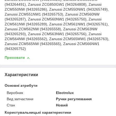
(943264491), Zanussi ZCG850GW1 (943264808), Zanussi
ZCM550NW (943265286), Zanussi ZCM550NW1 (943265749),
Zanussi ZCM551NW1 (943265753), Zanussi ZCM560NW
(943265287), Zanussi ZCM560NW1 (943265750), Zanussi
ZCM561NW (943265289), Zanussi ZCM561NW1 (943265761),
Zanussi ZCM562NW (943265558), Zanussi ZCM563NW
(943265293), Zanussi ZCM563NW1 (943265756), Zanussi
ZCM564NW (943265562), Zanussi ZCM565MW1 (943265763),
Zanussi ZCM565NW (943265565), Zanussi ZCM566NW1
(943265752)
Приховати
Характеристики
Основні атрибути
Виробник
Electrolux
Вид запчастини
Ручки регулювання
Стан
Новий
Користувальницькі характеристики