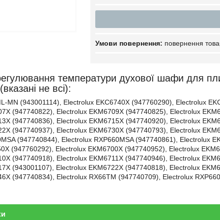
повернення това
регулювання температури духової шафи для плит
вказані не всі):
ML-MN (943001114), Electrolux EKC6740X (947760290), Electrolux E
07X (947740822), Electrolux EKM6709X (947740825), Electrolux EKM
13X (947740836), Electrolux EKM6715X (947740920), Electrolux EKM
22X (947740937), Electrolux EKM6730X (947740793), Electrolux EKM
0MSA (947740844), Electrolux RXP660MSA (947740861), Electrolux E
50X (947760292), Electrolux EKM6700X (947740952), Electrolux EKM
10X (947740918), Electrolux EKM6711X (947740946), Electrolux EKM
17X (943001107), Electrolux EKM6722X (947740818), Electrolux EKM
46X (947740834), Electrolux RX66TM (947740709), Electrolux RXP6
ки