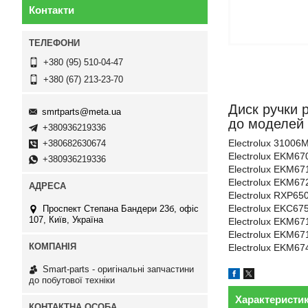
Контакти
+380 (95) 510-04-47
+380 (67) 213-23-70
Диск ручки 
smrtparts@meta.ua
до моделей (
+380936219336
Electrolux 31006
+380682630674
Electrolux EKM67
+380936219336
Electrolux EKM67
Electrolux EKM67
Electrolux RXP65
Electrolux EKC67
Проспект Степана Бандери 23б, офіс
107, Київ, Україна
Electrolux EKM67
Electrolux EKM67
Electrolux EKM67
Smart-parts - оригінальні запчастини
до побутової техніки
Характеристи