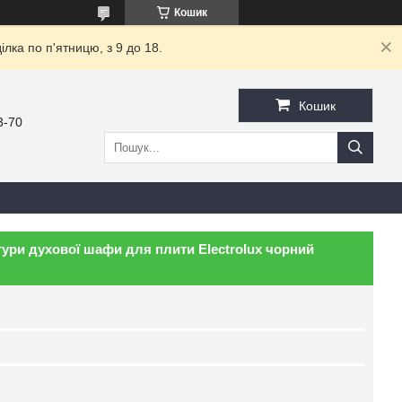
Кошик
ка по п'ятницю, з 9 до 18.
Кошик
3-70
ури духової шафи для плити Electrolux чорний