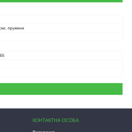
ски, пружини
65
Володимир