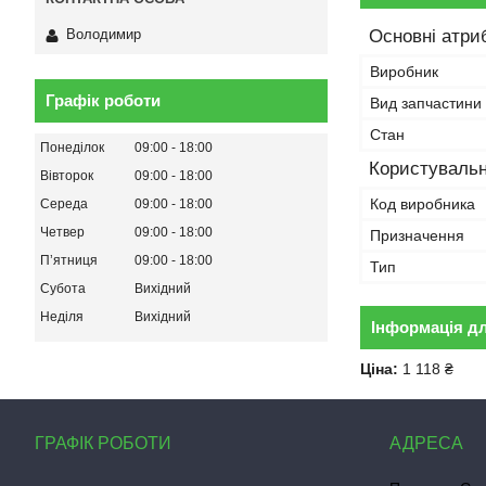
Основні атри
Володимир
Виробник
Графік роботи
Вид запчастини
Стан
Понеділок
09:00
18:00
Користувальн
Вівторок
09:00
18:00
Код виробника
Середа
09:00
18:00
Четвер
09:00
18:00
Призначення
Пʼятниця
09:00
18:00
Тип
Субота
Вихідний
Неділя
Вихідний
Інформація д
Ціна:
1 118 ₴
ГРАФІК РОБОТИ