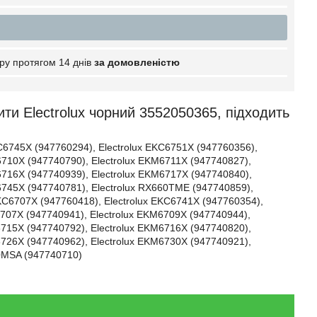
ру протягом 14 днів
за домовленістю
и Electrolux чорний 3552050365, підходить
KC6745X (947760294), Electrolux EKC6751X (947760356),
6710X (947740790), Electrolux EKM6711X (947740827),
6716X (947740939), Electrolux EKM6717X (947740840),
6745X (947740781), Electrolux RX660TME (947740859),
KC6707X (947760418), Electrolux EKC6741X (947760354),
6707X (947740941), Electrolux EKM6709X (947740944),
6715X (947740792), Electrolux EKM6716X (947740820),
6726X (947740962), Electrolux EKM6730X (947740921),
60MSA (947740710)