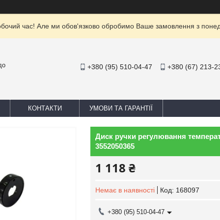
обочий час! Але ми обов'язково обробимо Ваше замовлення з понеділ
до
+380 (95) 510-04-47
+380 (67) 213-2
КОНТАКТИ
УМОВИ ТА ГАРАНТІЇ
Диск ручки регулювання температ
3552050365
1 118 ₴
Немає в наявності
Код:
168097
+380 (95) 510-04-47