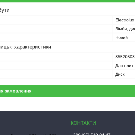
бути
Electrolux
Лімби, ди
Новий
ицькі характеристики
35520503
Для плит
Диск
ля замовлення
+380 (95) 510-04-47