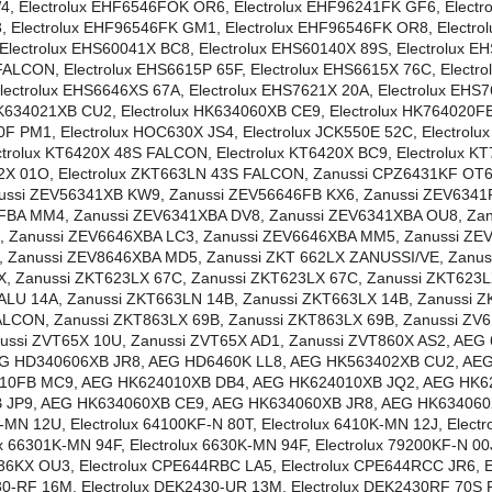
Electrolux EHF6546FOK OR6, Electrolux EHF96241FK GF6, Electrol
Electrolux EHF96546FK GM1, Electrolux EHF96546FK OR8, Electrolu
lectrolux EHS60041X BC8, Electrolux EHS60140X 89S, Electrolux E
LCON, Electrolux EHS6615P 65F, Electrolux EHS6615X 76C, Electrol
ectrolux EHS6646XS 67A, Electrolux EHS7621X 20A, Electrolux EHS
HK634021XB CU2, Electrolux HK634060XB CE9, Electrolux HK764020FB
0F PM1, Electrolux HOC630X JS4, Electrolux JCK550E 52C, Electrolu
ctrolux KT6420X 48S FALCON, Electrolux KT6420X BC9, Electrolux KT
42X 01O, Electrolux ZKT663LN 43S FALCON, Zanussi CPZ6431KF OT6
ussi ZEV56341XB KW9, Zanussi ZEV56646FB KX6, Zanussi ZEV6341
FBA MM4, Zanussi ZEV6341XBA DV8, Zanussi ZEV6341XBA OU8, Zanu
 Zanussi ZEV6646XBA LC3, Zanussi ZEV6646XBA MM5, Zanussi ZEV
 Zanussi ZEV8646XBA MD5, Zanussi ZKT 662LX ZANUSSI/VE, Zanus
X, Zanussi ZKT623LX 67C, Zanussi ZKT623LX 67C, Zanussi ZKT623L
ALU 14A, Zanussi ZKT663LN 14B, Zanussi ZKT663LX 14B, Zanussi 
LCON, Zanussi ZKT863LX 69B, Zanussi ZKT863LX 69B, Zanussi ZV61
ussi ZVT65X 10U, Zanussi ZVT65X AD1, Zanussi ZVT860X AS2, AE
G HD340606XB JR8, AEG HD6460K LL8, AEG HK563402XB CU2, AEG
010FB MC9, AEG HK624010XB DB4, AEG HK624010XB JQ2, AEG HK6
 JP9, AEG HK634060XB CE9, AEG HK634060XB JR8, AEG HK634060
-MN 12U, Electrolux 64100KF-N 80T, Electrolux 6410K-MN 12J, Electr
ux 66301K-MN 94F, Electrolux 6630K-MN 94F, Electrolux 79200KF-N 00
36KX OU3, Electrolux CPE644RBC LA5, Electrolux CPE644RCC JR6, 
30-RF 16M, Electrolux DEK2430-UR 13M, Electrolux DEK2430RF 70S