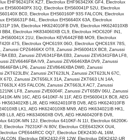
ux EHF96241FK KZ7, Electrolux EHF96342XK GF4, Electrolux
x EHS60040PX 31Q, Electrolux EHS60041P 52U, Electrolux
HS60140X BC0, Electrolux EHS60160P 93S FALCON, Electrolux
ux EHS6631P 84L, Electrolux EHS6640X 63A, Electrolux
7631P 19A, Electrolux HK624010FB DV8, Electrolux HK624010XB
 BB4, Electrolux HK834060XB CL9, Electrolux HOC620F IN1,
x JHS60041X 21U, Electrolux KEV6442FBB MO9, Electrolux
7420I 47S, Electrolux QHC619X 06O, Electrolux QHC619X 78S,
, Zanussi CPZ6466KX OT8, Zanussi JHS60041X BC8, Zanussi
FBA EB3, Zanussi ZEV6341FBA EB3, Zanussi ZEV6341FBA LF8,
ssi ZEV6646FBA IV9, Zanussi ZEV6646XBA DV9, Zanussi
8646FBA LP6, Zanussi ZEV8646XBA DW0, Zanussi
si ZKT623LBV, Zanussi ZKT623LN, Zanussi ZKT623LN 67C,
X 67D, Zanussi ZKT656LX 31A, Zanussi ZKT663 LN 14A,
ZKT663LX 43S FALCON, Zanussi ZKT663LX AC7, Zanussi
21NK LF8, Zanussi ZVE6004F, Zanussi ZVT65BV 06U, Zanussi
G 6410K-MN 16C, AEG 6410KF-N 11F, AEG EHS60041X BC8, AEG
 HK563402XB LJ8, AEG HK624010FB DV8, AEG HK624010FB
24010XB LK1, AEG HK624010XB MN9, AEG HK634021IB HK1,
XB LL8, AEG HK634060XB OV5, AEG HKA60420FB DV8,
olux 6410K-MN 12J, Electrolux 6410KF-N 11I, Electrolux 66200K-
J, Electrolux 79231KF-N 80V, Electrolux CEE6432KX OU4,
Electrolux CPE644RCC OQ7, Electrolux DEK2430-AL 16M,
 FALCON, Electrolux DEK2432-FR 12W, Electrolux DEK2432-UR