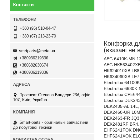
Контакти
+380 (95) 510-04-47
+380 (67) 213-23-70
Конфорка дл
(вказані не в
smrtparts@meta.ua
+380936219336
AEG 6410K-MN 1
AEG HK563402XB
+380682630674
HK624010XB LB8
+380936219336
HK634060XB LE7,
Electrolux 64100
Electrolux 6630K
Electrolux CPE64
Проспект Степана Бандери 23б, офіс
107, Київ, Україна
Electrolux DEK24
DEK2435-AL 14L, 
DEK2460-UR 10M, 
DEK2463-FR JQ3, 
Smart-parts - оригінальні запчастини
DEK2481RF BR4, E
до побутової техніки
EHF6241FOK DN0, 
EHF6241XOK EL0, 