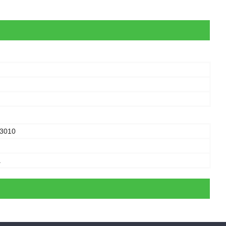
и
3010
а