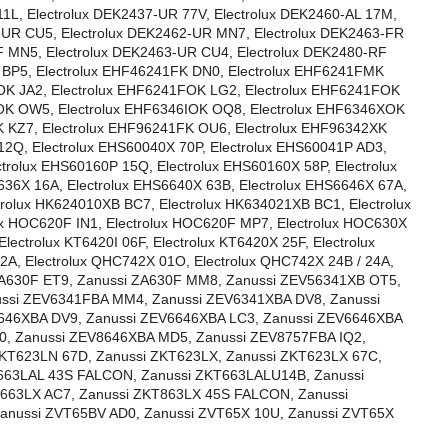
11L, Electrolux DEK2437-UR 77V, Electrolux DEK2460-AL 17M,
-UR CU5, Electrolux DEK2462-UR MN7, Electrolux DEK2463-FR
F MN5, Electrolux DEK2463-UR CU4, Electrolux DEK2480-RF
R BP5, Electrolux EHF46241FK DN0, Electrolux EHF6241FMK
OK JA2, Electrolux EHF6241FOK LG2, Electrolux EHF6241FOK
XOK OW5, Electrolux EHF6346IOK OQ8, Electrolux EHF6346XOK
K KZ7, Electrolux EHF96241FK OU6, Electrolux EHF96342XK
12Q, Electrolux EHS60040X 70P, Electrolux EHS60041P AD3,
trolux EHS60160P 15Q, Electrolux EHS60160X 58P, Electrolux
636X 16A, Electrolux EHS6640X 63B, Electrolux EHS6646X 67A,
trolux HK624010XB BC7, Electrolux HK634021XB BC1, Electrolux
ux HOC620F IN1, Electrolux HOC620F MP7, Electrolux HOC630X
ectrolux KT6420I 06F, Electrolux KT6420X 25F, Electrolux
2A, Electrolux QHC742X 01O, Electrolux QHC742X 24B / 24A,
ZA630F ET9, Zanussi ZA630F MM8, Zanussi ZEV56341XB OT5,
ussi ZEV6341FBA MM4, Zanussi ZEV6341XBA DV8, Zanussi
6646XBA DV9, Zanussi ZEV6646XBA LC3, Zanussi ZEV6646XBA
, Zanussi ZEV8646XBA MD5, Zanussi ZEV8757FBA IQ2,
ZKT623LN 67D, Zanussi ZKT623LX, Zanussi ZKT623LX 67C,
T663LAL 43S FALCON, Zanussi ZKT663LALU14B, Zanussi
663LX AC7, Zanussi ZKT863LX 45S FALCON, Zanussi
anussi ZVT65BV AD0, Zanussi ZVT65X 10U, Zanussi ZVT65X