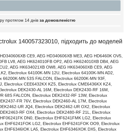
ру протягом 14 днів
за домовленістю
ctrolux 140057323010, підходить до моделей
G HD340606XB CE9, AEG HD340606XB ME3, AEG HD6460K OV5,
0FB LV8, AEG HK624010FB OP2, AEG HK624010XB DB4, AEG
CU2, AEG HK634021XB OW8, AEG HK634060XB CE9, AEG
 Electrolux 64100K-MN 12U, Electrolux 64100K-MN AD2,
olux 66200K-MN 53S FALCON, Electrolux 66200K-MN 93F,
J, Electrolux CEE6432KX KZ5, Electrolux CME6436KX KZ4,
lectrolux DEK2430-AL 16M, Electrolux DEK2430-RF 16M,
R 68S FALCON, Electrolux DEK2432-RF 13W, Electrolux
DEK2437-FR 76V, Electrolux DEK2460-AL 17M, Electrolux
DEK2462-UR JQ4, Electrolux DEK2462-UR OX2, Electrolux
 DEK2463-RF OX4, Electrolux DEK2480-RF 21L, Electrolux
 EHF06241FK DN0, Electrolux EHF6241FMK LG2, Electrolux
ux EHF6241FOK LG2, Electrolux EHF6241FOK OO9, Electrolux
x EHF6346IOK LA5, Electrolux EHF6346XOK DX5, Electrolux