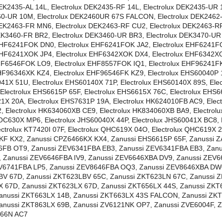
DEK2435-AL 14L, Electrolux DEK2435-RF 14L, Electrolux DEK2435-UR 
60-UR 10M, Electrolux DEK2460UR 67S FALCON, Electrolux DEK2462
DEK2463-FR MN6, Electrolux DEK2463-RF CU2, Electrolux DEK2463-R
DEK3460-FR BR2, Electrolux DEK3460-UR BR3, Electrolux DEK3470-U
EHF6241FOK DN0, Electrolux EHF6241FOK JA2, Electrolux EHF6241F
EHF6241XOK JP4, Electrolux EHF6342XOK DX4, Electrolux EHF6342
EHF6546FOK LO9, Electrolux EHF8557FOK IQ1, Electrolux EHF96241F
EHF96346XK KZ4, Electrolux EHF96546FK KZ9, Electrolux EHS60040P 
041X 51U, Electrolux EHS60140X 71P, Electrolux EHS60140X 89S, Elec
lectrolux EHS6615P 65F, Electrolux EHS6615X 76C, Electrolux EHS6
21X 20A, Electrolux EHS7631P 19A, Electrolux HK624010FB AC9, Elec
 Electrolux HK634060XB CE9, Electrolux HK834060XB BA9, Electrol
OC630X MP6, Electrolux JHS60040X 44P, Electrolux JHS60041X BC8, El
ctrolux KT7420I 07F, Electrolux QHC619X 04O, Electrolux QHC619X 2
KF KX2, Zanussi CPZ6466KX KX4, Zanussi EHS6615P 65F, Zanussi 
6FB OT9, Zanussi ZEV6341FBA EB3, Zanussi ZEV6341FBA EB3, Zan
 Zanussi ZEV6646FBA IV9, Zanussi ZEV6646XBA DV9, Zanussi ZEV
V6741FBA LP5, Zanussi ZEV8646FBA OQ3, Zanussi ZEV8646XBA DW0
BV 67D, Zanussi ZKT623LBV 65C, Zanussi ZKT623LN 67C, Zanussi 
X 67D, Zanussi ZKT623LX 67D, Zanussi ZKT656LX 44S, Zanussi ZK
anussi ZKT663LX 14B, Zanussi ZKT663LX 43S FALCON, Zanussi ZKT
anussi ZKT863LX 69B, Zanussi ZV6121NK OP7, Zanussi ZVE6004F, Z
T66N AC7