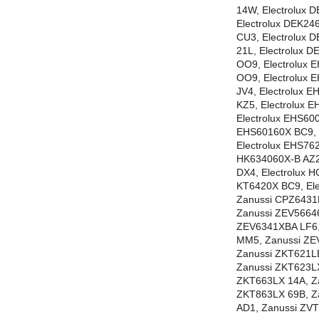
14W, Electrolux 
Electrolux DEK24
CU3, Electrolux 
21L, Electrolux 
OO9, Electrolux 
OO9, Electrolux 
JV4, Electrolux 
KZ5, Electrolux 
Electrolux EHS60
EHS60160X BC9, E
Electrolux EHS76
HK634060X-B AZ2,
DX4, Electrolux H
KT6420X BC9, Ele
Zanussi CPZ6431
Zanussi ZEV5664
ZEV6341XBA LF6,
MM5, Zanussi ZE
Zanussi ZKT621L
Zanussi ZKT623L
ZKT663LX 14A, Z
ZKT863LX 69B, Z
AD1, Zanussi ZV