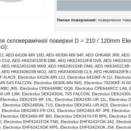
повернення това
я склокерамічної поверхні D = 210 / 120mm Ele
сі):
2J, AEG 6410K-MN 16D, AEG 6630K-MN 94F, AEG GH646K JR8, AE
 CU2, AEG HK624010FB DB8, AEG HK624010FB DV8, AEG HK62401
, AEG HK624010XB MN9, AEG HK624010XB OM6, AEG HK634021XB 
 AEG HK634060XB MO2, AEG HK834060XB CL9, AEG HKA60420FB LK2,
KF-N AC9, Electrolux 6410K-MN 12J, Electrolux 6410KF-N 11I, Electr
-MN 54S FALCON, Electrolux 6630K-MN 94G, Electrolux 79200KF-N 00
4RBC JR5, Electrolux CPE644RBC OQ8, Electrolux CPE644RCC LA6, E
30-UR 13M, Electrolux DEK2430AL 70S FALCON, Electrolux DEK2430U
Electrolux DEK2435-RF 14L, Electrolux DEK2435-UR 11L, Electrolux 
Electrolux DEK2460AL 71S, Electrolux DEK2461-UR AC8, Electrolux 
Electrolux DEK2463-FR OX1, Electrolux DEK2463-RF JP8, Electrolux
lectrolux DEK3460-RF BI0, Electrolux DEK3470-FR BP6, Electrolux
Electrolux EHF6241FOK FN0, Electrolux EHF6241FOK JA2, Electrol
Electrolux EHF6241XOK MP5, Electrolux EHF6342XOK JS4, Electrolu