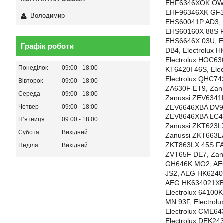
EHF6346XOK OW4, 
EHF96346XK GF3, 
Володимир
EHS60041P AD3, E
EHS60160X 88S FA
EHS6646X 03U, El
Графік роботи
DB4, Electrolux 
Electrolux HOC63
Понеділок
09:00
18:00
KT6420I 46S, Ele
Electrolux QHC7
Вівторок
09:00
18:00
ZA630F ET9, Zan
Середа
09:00
18:00
Zanussi ZEV6341
ZEV6646XBA DV9,
Четвер
09:00
18:00
ZEV8646XBA LC4,
Пʼятниця
09:00
18:00
Zanussi ZKT623L
Субота
Вихідний
Zanussi ZKT663L
ZKT863LX 45S FA
Неділя
Вихідний
ZVT65F DE7, Zan
GH646K MO2, AE
JS2, AEG HK624
AEG HK634021XB
Electrolux 64100K
MN 93F, Electrol
Electrolux CME64
Electrolux DEK24