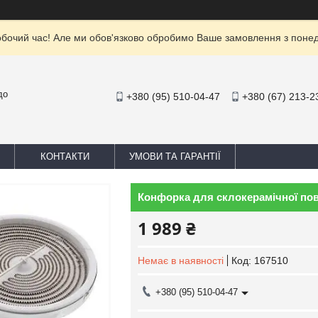
обочий час! Але ми обов'язково обробимо Ваше замовлення з понеділ
до
+380 (95) 510-04-47
+380 (67) 213-2
КОНТАКТИ
УМОВИ ТА ГАРАНТІЇ
Конфорка для склокерамічної пове
1 989 ₴
Немає в наявності
Код:
167510
+380 (95) 510-04-47