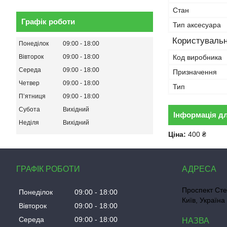
Стан
Графік роботи
Тип аксесуара
Користувальн
Понеділок
09:00
18:00
Код виробника
Вівторок
09:00
18:00
Середа
09:00
18:00
Призначення
Четвер
09:00
18:00
Тип
Пʼятниця
09:00
18:00
Субота
Вихідний
Інформація д
Неділя
Вихідний
Ціна:
400 ₴
ГРАФІК РОБОТИ
Проспект Сте
Понеділок
09:00
18:00
Київ, Україна
Вівторок
09:00
18:00
Середа
09:00
18:00