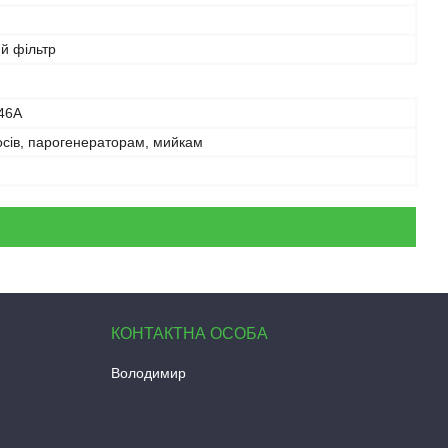
й фільтр
46A
осів, парогенераторам, мийкам
Володимир