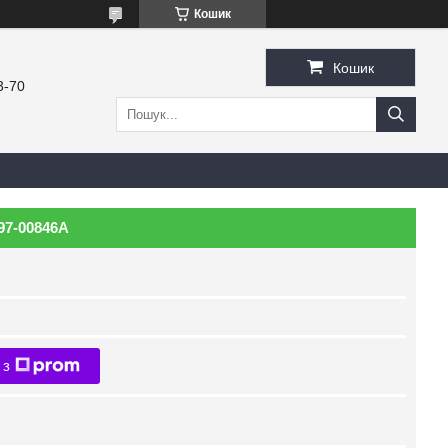
Кошик
Кошик
3-70
97-00846A
 з