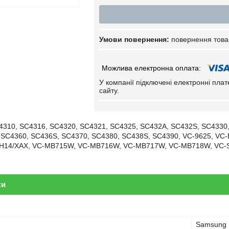
повернення това
У компанії підключені електронні пла
сайту.
4310, SC4316, SC4320, SC4321, SC4325, SC432A, SC432S, SC4330,
 SC4360, SC436S, SC4370, SC4380, SC438S, SC4390, VC-9625, VC
H14/XAX, VC-MB715W, VC-MB716W, VC-MB717W, VC-MB718W, VC-
ки
Samsung