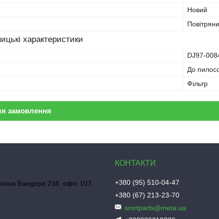
Новий
Повітряни
ицькі характеристики
DJ97-008
До пилос
Фільтр
ля замовлення
+380 (95) 510-04-47
пана Бандери 23б, офіс 107,
+380 (67) 213-23-70
smrtparts@meta.ua