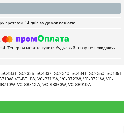
ру протягом 14 днів
за домовленістю
тежі. Тепер ви можете купити будь-який товар не покидаючи
 SC4331, SC4335, SC4337, SC4340, SC4341, SC4350, SC4351,
-B710W, VC-B711W, VC-B712W, VC-B720W, VC-B721W, VC-
SB710W, VC-SB812W, VC-SB860W, VC-SB910W