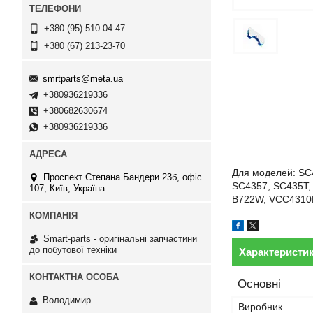
+380 (95) 510-04-47
+380 (67) 213-23-70
smrtparts@meta.ua
+380936219336
+380682630674
+380936219336
Для моделей: SC
Проспект Степана Бандери 23б, офіс
SC4357, SC435T,
107, Київ, Україна
B722W, VCC4310
Smart-parts - оригінальні запчастини
до побутової техніки
Характеристи
Основні
Володимир
Виробник