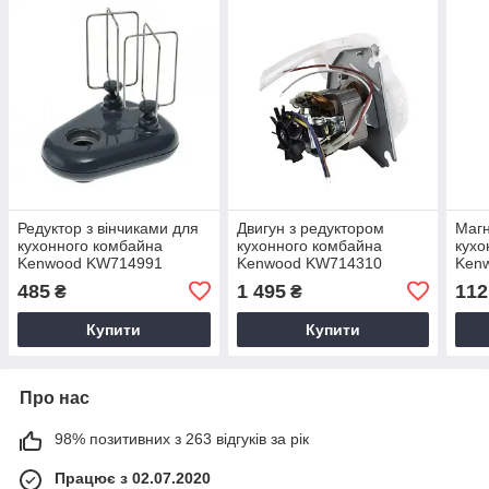
Редуктор з вінчиками для
Двигун з редуктором
Магн
кухонного комбайна
кухонного комбайна
кухо
Kenwood KW714991
Kenwood KW714310
Ken
(145W 6.2A)
485
1 495
112
₴
₴
Купити
Купити
Про нас
98% позитивних з 263 відгуків за рік
Працює з 02.07.2020