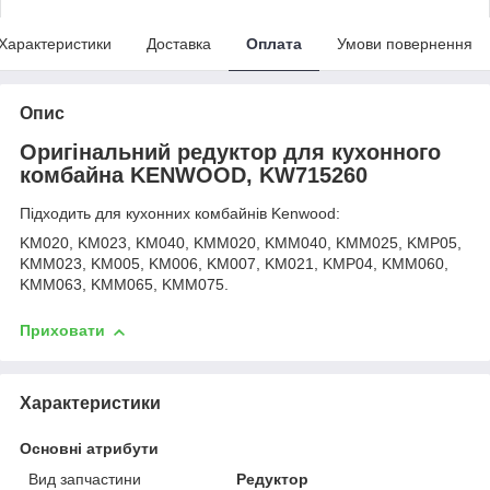
Характеристики
Доставка
Оплата
Умови повернення
Опис
Оригінальний редуктор для кухонного
комбайна KENWOOD, KW715260
Підходить для кухонних комбайнів Kenwood:
KM020, KM023, KM040, KMM020, KMM040, KMM025, KMP05,
KMM023, KM005, KM006, KM007, KM021, KMP04, KMM060,
KMM063, KMM065, KMM075.
Приховати
Характеристики
Основні атрибути
Вид запчастини
Редуктор