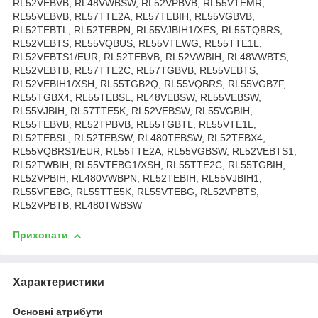
RL52VEBVB, RL48VWBSW, RL52VPBVB, RL55VTEMR,
RL55VEBVB, RL57TTE2A, RL57TEBIH, RL55VGBVB,
RL52TEBTL, RL52TEBPN, RL55VJBIH1/XES, RL55TQBRS,
RL52VEBTS, RL55VQBUS, RL55VTEWG, RL55TTE1L,
RL52VEBTS1/EUR, RL52TEBVB, RL52VWBIH, RL48VWBTS,
RL52VEBTB, RL57TTE2C, RL57TGBVB, RL55VEBTS,
RL52VEBIH1/XSH, RL55TGB2Q, RL55VQBRS, RL55VGB7F,
RL55TGBX4, RL55TEBSL, RL48VEBSW, RL55VEBSW,
RL55VJBIH, RL57TTE5K, RL52VEBSW, RL55VGBIH,
RL55TEBVB, RL52TPBVB, RL55TGBTL, RL55VTE1L,
RL52TEBSL, RL52TEBSW, RL480TEBSW, RL52TEBX4,
RL55VQBRS1/EUR, RL55TTE2A, RL55VGBSW, RL52VEBTS1,
RL52TWBIH, RL55VTEBG1/XSH, RL55TTE2C, RL55TGBIH,
RL52VPBIH, RL480VWBPN, RL52TEBIH, RL55VJBIH1,
RL55VFEBG, RL55TTE5K, RL55VTEBG, RL52VPBTS,
RL52VPBTB, RL480TWBSW
Приховати
Характеристики
Основні атрибути