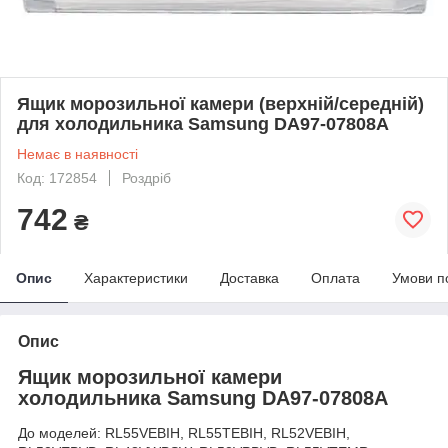
Ящик морозильної камери (верхній/середній)
для холодильника Samsung DA97-07808A
Немає в наявності
Код: 172854
Роздріб
742
₴
Опис
Характеристики
Доставка
Оплата
Умови п
Опис
Ящик морозильної камери
холодильника Samsung DA97-07808A
До моделей: RL55VEBIH, RL55TEBIH, RL52VEBIH,