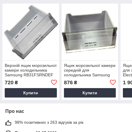
Верхній ящик морозильної
Ящик морозильної камери
Ящик
камери холодильника
середній для
для 
Samsung RB31FSRNDEF
холодильника Samsung
Elec
DA97-13480A
DA97-13472A
(вер
720
876
1 9
₴
₴
Купити
Купити
Про нас
98% позитивних з 263 відгуків за рік