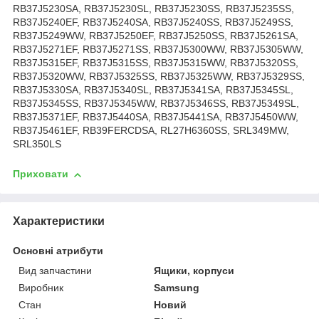
RB37J5230SA, RB37J5230SL, RB37J5230SS, RB37J5235SS,
RB37J5240EF, RB37J5240SA, RB37J5240SS, RB37J5249SS,
RB37J5249WW, RB37J5250EF, RB37J5250SS, RB37J5261SA,
RB37J5271EF, RB37J5271SS, RB37J5300WW, RB37J5305WW,
RB37J5315EF, RB37J5315SS, RB37J5315WW, RB37J5320SS,
RB37J5320WW, RB37J5325SS, RB37J5325WW, RB37J5329SS,
RB37J5330SA, RB37J5340SL, RB37J5341SA, RB37J5345SL,
RB37J5345SS, RB37J5345WW, RB37J5346SS, RB37J5349SL,
RB37J5371EF, RB37J5440SA, RB37J5441SA, RB37J5450WW,
RB37J5461EF, RB39FERCDSA, RL27H6360SS, SRL349MW,
SRL350LS
Приховати
Характеристики
Основні атрибути
Вид запчастини
Ящики, корпуси
Виробник
Samsung
Стан
Новий