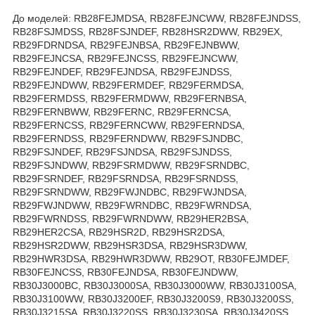
До моделей: RB28FEJMDSA, RB28FEJNCWW, RB28FEJNDSS,
RB28FSJMDSS, RB28FSJNDEF, RB28HSR2DWW, RB29EX,
RB29FDRNDSA, RB29FEJNBSA, RB29FEJNBWW,
RB29FEJNCSA, RB29FEJNCSS, RB29FEJNCWW,
RB29FEJNDEF, RB29FEJNDSA, RB29FEJNDSS,
RB29FEJNDWW, RB29FERMDEF, RB29FERMDSA,
RB29FERMDSS, RB29FERMDWW, RB29FERNBSA,
RB29FERNBWW, RB29FERNC, RB29FERNCSA,
RB29FERNCSS, RB29FERNCWW, RB29FERNDSA,
RB29FERNDSS, RB29FERNDWW, RB29FSJNDBC,
RB29FSJNDEF, RB29FSJNDSA, RB29FSJNDSS,
RB29FSJNDWW, RB29FSRMDWW, RB29FSRNDBC,
RB29FSRNDEF, RB29FSRNDSA, RB29FSRNDSS,
RB29FSRNDWW, RB29FWJNDBC, RB29FWJNDSA,
RB29FWJNDWW, RB29FWRNDBC, RB29FWRNDSA,
RB29FWRNDSS, RB29FWRNDWW, RB29HER2BSA,
RB29HER2CSA, RB29HSR2D, RB29HSR2DSA,
RB29HSR2DWW, RB29HSR3DSA, RB29HSR3DWW,
RB29HWR3DSA, RB29HWR3DWW, RB29OT, RB30FEJMDEF,
RB30FEJNCSS, RB30FEJNDSA, RB30FEJNDWW,
RB30J3000BC, RB30J3000SA, RB30J3000WW, RB30J3100SA,
RB30J3100WW, RB30J3200EF, RB30J3200S9, RB30J3200SS,
RB30J3215SA, RB30J3220SS, RB30J3230SA, RB30J3420SS,