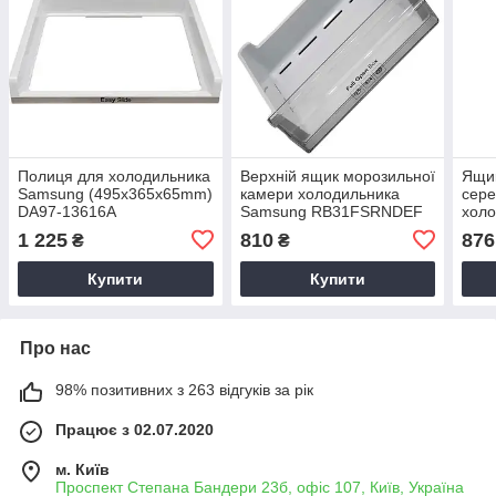
Полиця для холодильника
Верхній ящик морозильної
Ящик
Samsung (495x365x65mm)
камери холодильника
сере
DA97-13616A
Samsung RB31FSRNDEF
хол
DA97-13480A
DA9
1 225
810
876
₴
₴
Купити
Купити
Про нас
98% позитивних з 263 відгуків за рік
Працює з 02.07.2020
м. Київ
Проспект Степана Бандери 23б, офіс 107, Київ, Україна