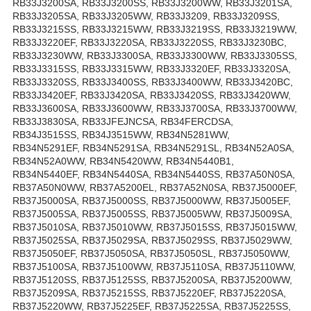
RB33J3200SA, RB33J3200SS, RB33J3200WW, RB33J3201SA,
RB33J3205SA, RB33J3205WW, RB33J3209, RB33J3209SS,
RB33J3215SS, RB33J3215WW, RB33J3219SS, RB33J3219WW,
RB33J3220EF, RB33J3220SA, RB33J3220SS, RB33J3230BC,
RB33J3230WW, RB33J3300SA, RB33J3300WW, RB33J3305SS,
RB33J3315SS, RB33J3315WW, RB33J3320EF, RB33J3320SA,
RB33J3320SS, RB33J3400SS, RB33J3400WW, RB33J3420BC,
RB33J3420EF, RB33J3420SA, RB33J3420SS, RB33J3420WW,
RB33J3600SA, RB33J3600WW, RB33J3700SA, RB33J3700WW,
RB33J3830SA, RB33JFEJNCSA, RB34FERCDSA,
RB34J3515SS, RB34J3515WW, RB34N5281WW,
RB34N5291EF, RB34N5291SA, RB34N5291SL, RB34N52A0SA,
RB34N52A0WW, RB34N5420WW, RB34N5440B1,
RB34N5440EF, RB34N5440SA, RB34N5440SS, RB37A50N0SA,
RB37A50N0WW, RB37A5200EL, RB37A52N0SA, RB37J5000EF,
RB37J5000SA, RB37J5000SS, RB37J5000WW, RB37J5005EF,
RB37J5005SA, RB37J5005SS, RB37J5005WW, RB37J5009SA,
RB37J5010SA, RB37J5010WW, RB37J5015SS, RB37J5015WW,
RB37J5025SA, RB37J5029SA, RB37J5029SS, RB37J5029WW,
RB37J5050EF, RB37J5050SA, RB37J5050SL, RB37J5050WW,
RB37J5100SA, RB37J5100WW, RB37J5110SA, RB37J5110WW,
RB37J5120SS, RB37J5125SS, RB37J5200SA, RB37J5200WW,
RB37J5209SA, RB37J5215SS, RB37J5220EF, RB37J5220SA,
RB37J5220WW, RB37J5225EF, RB37J5225SA, RB37J5225SS,