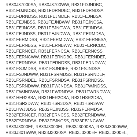
RB30J37000SA, RB30J3700WW, RB31FDJNDBC,
RB31FDJNDSS, RB31FDRNDBC, RB31FDRNDSA,
RB31FDRNDSS, RB31FEJMDEF, RB31FEJNBSA,
RB31FEJNBSS, RB31FEJNBWW, RB31FEJNCSA,
RB31FEJNCSS, RB31FEJNCWW, RB31FEJNDSA,
RB31FEJNDSS, RB31FEJNDWW, RB31FERMDSA,
RB31FERMDSS, RB31FERMDWW, RB31FERNBSA,
RB31FERNBSS, RB31FERNBWW, RB31FERNCBC,
RB31FERNCEF, RB31FERNCSA, RB31FERNCSS,
RB31FERNCWW, RB31FERNDBC, RB31FERNDEF,
RB31FERNDSA, RB31FERNDSS, RB31FERNDWW,
RB31FSJMDSS, RB31FSJNDEF, RB31FSJNDSA,
RB31FSJNDWW, RB31FSRMDSS, RB31FSRNDEF,
RB31FSRNDEL, RB31FSRNDSA, RB31FSRNDSS,
RB31FSRNDWW, RB31FWJNDSA, RB31FWJNDSS,
RB31FWJNDWW, RB31FWRNDSA, RB31FWRNDWW,
RB31HER2BSA, RB31HER2CSA, RB31HSR2DSA,
RB31HSR2DWW, RB31HSR3DSA, RB31HSR3WW,
RB31HWJ3DSS, RB32FEJNBSS, RB32FERMDSA,
RB32FERNCEF, RB32FERNCSS, RB32FERNDWW,
RB32FSRNDSA, RB33FEJNCSS, RB33FEJNCWW,
RB33J3000EF, RB33J3000EL, RB33J3000SA, RB33J3000WW,
RB33J3015WW, RB33J3030SA, RB33J3200EF, RB33J3200EL,