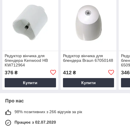
Редуктор вінчика для
Редуктор вінчика для
Реду
блендера Kenwood HB
блендера Braun 67050148
блен
KW712964
650
376
412
346
₴
₴
Купити
Купити
Про нас
98% позитивних з 266 відгуків за рік
Працює з 02.07.2020