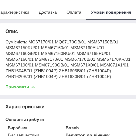
арактеристики
Доставка
Оплата
Умови повернення
Опис
Сумісність: MQ67170/01 MQ67170GB/01 MSM67150B/01
MSM67150RU/01 MSM67160/01 MSM67160AU/01
MSM67160GB/01 MSM67160RU/01 MSM67165RU/01
MSM67166/01 MSM67170/01 MSM67170B/01 MSM67170KR/01
MSM67190/01 MSM67190GB/01 MSM671X0/01 MSM671X1/01
ZHB1604B/01 (ZHB1004P) ZHB1605B/01 (ZHB1004P)
ZHB1620B/01 (ZHB1004P) ZHB1630B/01 (ZHB1004P)
Приховати
Характеристики
Основні атрибути
Виробник
Bosch
Вид запчастини
Редуктор до вінчику