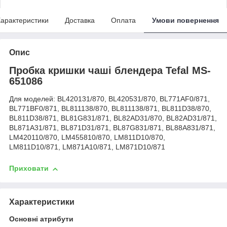
арактеристики
Доставка
Оплата
Умови повернення
Опис
Пробка кришки чаші блендера Tefal MS-
651086
Для моделей: BL420131/870, BL420531/870, BL771AF0/871,
BL771BF0/871, BL811138/870, BL811138/871, BL811D38/870,
BL811D38/871, BL81G831/871, BL82AD31/870, BL82AD31/871,
BL871A31/871, BL871D31/871, BL87G831/871, BL88A831/871,
LM420110/870, LM455810/870, LM811D10/870,
LM811D10/871, LM871A10/871, LM871D10/871
Приховати
Характеристики
Основні атрибути