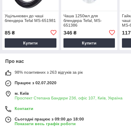
Ущільнювач до чаші
Чаша 1250мл для
Гайк
блендера Tefal MS-651981
блендера Tefal, MS-
чаші
651386
MS-
85
346
117
₴
₴
Купити
Купити
Про нас
98% позитивних з 263 відгуків за рік
Працює з 02.07.2020
м. Київ
Проспект Степана Бандери 23б, офіс 107, Київ, Україна
Контакти
Сьогодні працює з 09:00 до 18:00
Показати весь графік роботи