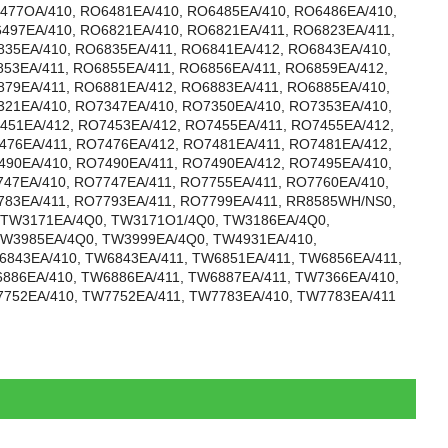
477OA/410, RO6481EA/410, RO6485EA/410, RO6486EA/410,
497EA/410, RO6821EA/410, RO6821EA/411, RO6823EA/411,
835EA/410, RO6835EA/411, RO6841EA/412, RO6843EA/410,
53EA/411, RO6855EA/411, RO6856EA/411, RO6859EA/412,
879EA/411, RO6881EA/412, RO6883EA/411, RO6885EA/410,
321EA/410, RO7347EA/410, RO7350EA/410, RO7353EA/410,
451EA/412, RO7453EA/412, RO7455EA/411, RO7455EA/412,
476EA/411, RO7476EA/412, RO7481EA/411, RO7481EA/412,
490EA/410, RO7490EA/411, RO7490EA/412, RO7495EA/410,
747EA/410, RO7747EA/411, RO7755EA/411, RO7760EA/410,
783EA/411, RO7793EA/411, RO7799EA/411, RR8585WH/NS0,
TW3171EA/4Q0, TW3171O1/4Q0, TW3186EA/4Q0,
W3985EA/4Q0, TW3999EA/4Q0, TW4931EA/410,
6843EA/410, TW6843EA/411, TW6851EA/411, TW6856EA/411,
886EA/410, TW6886EA/411, TW6887EA/411, TW7366EA/410,
7752EA/410, TW7752EA/411, TW7783EA/410, TW7783EA/411