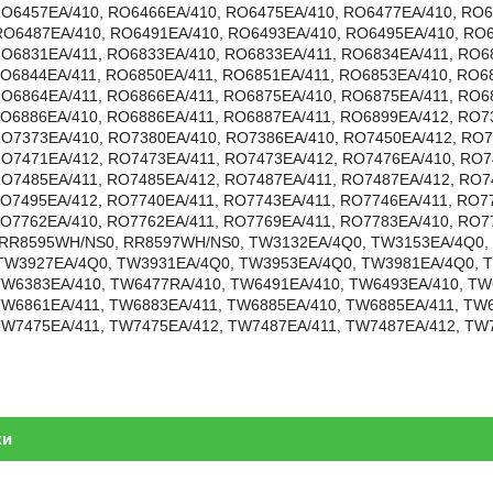
O6457EA/410, RO6466EA/410, RO6475EA/410, RO6477EA/410, RO6
O6487EA/410, RO6491EA/410, RO6493EA/410, RO6495EA/410, RO6
O6831EA/411, RO6833EA/410, RO6833EA/411, RO6834EA/411, RO6
O6844EA/411, RO6850EA/411, RO6851EA/411, RO6853EA/410, RO68
O6864EA/411, RO6866EA/411, RO6875EA/410, RO6875EA/411, RO6
O6886EA/410, RO6886EA/411, RO6887EA/411, RO6899EA/412, RO7
O7373EA/410, RO7380EA/410, RO7386EA/410, RO7450EA/412, RO7
O7471EA/412, RO7473EA/411, RO7473EA/412, RO7476EA/410, RO7
O7485EA/411, RO7485EA/412, RO7487EA/411, RO7487EA/412, RO7
O7495EA/412, RO7740EA/411, RO7743EA/411, RO7746EA/411, RO7
O7762EA/410, RO7762EA/411, RO7769EA/411, RO7783EA/410, RO7
RR8595WH/NS0, RR8597WH/NS0, TW3132EA/4Q0, TW3153EA/4Q0, 
TW3927EA/4Q0, TW3931EA/4Q0, TW3953EA/4Q0, TW3981EA/4Q0, T
W6383EA/410, TW6477RA/410, TW6491EA/410, TW6493EA/410, TW
W6861EA/411, TW6883EA/411, TW6885EA/410, TW6885EA/411, TW6
TW7475EA/411, TW7475EA/412, TW7487EA/411, TW7487EA/412, TW
ки