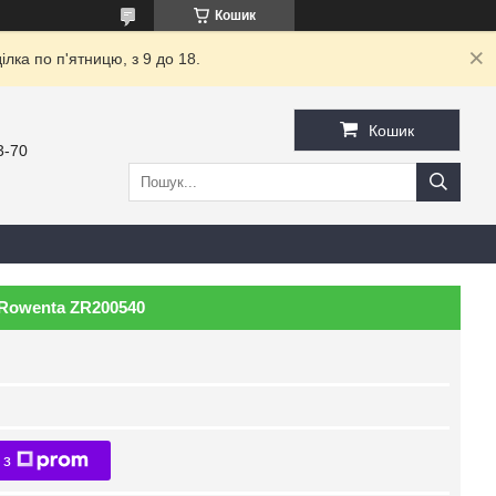
Кошик
ка по п'ятницю, з 9 до 18.
Кошик
3-70
 Rowenta ZR200540
 з