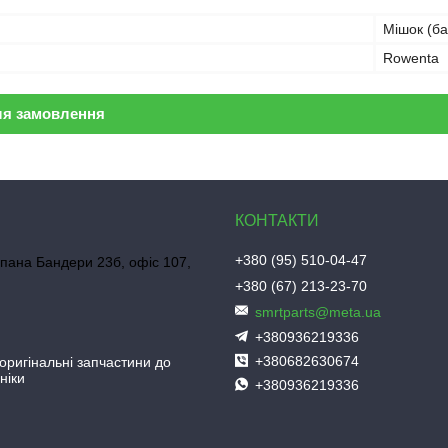
Мішок (ба
Rowenta
ля замовлення
+380 (95) 510-04-47
пана Бандери 23б, офіс 107,
+380 (67) 213-23-70
smrtparts@meta.ua
+380936219336
+380682630674
 оригінальні запчастини до
ніки
+380936219336