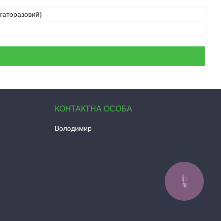
гаторазовий)
Володимир
КНОПКА
ЗВ'ЯЗКУ