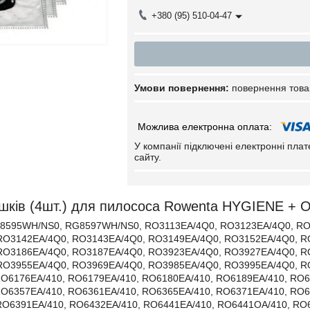
+380 (95) 510-04-47
повернення това
У компанії підключені електронні пла
сайту.
шків (4шт.) для пилососа Rowenta HYGIENE + O
G8595WH/NS0, RG8597WH/NS0, RO3113EA/4Q0, RO3123EA/4Q0, RO
RO3142EA/4Q0, RO3143EA/4Q0, RO3149EA/4Q0, RO3152EA/4Q0, R
RO3186EA/4Q0, RO3187EA/4Q0, RO3923EA/4Q0, RO3927EA/4Q0, R
RO3955EA/4Q0, RO3969EA/4Q0, RO3985EA/4Q0, RO3995EA/4Q0, RO
O6176EA/410, RO6179EA/410, RO6180EA/410, RO6189EA/410, RO6
O6357EA/410, RO6361EA/410, RO6365EA/410, RO6371EA/410, RO6
O6391EA/410, RO6432EA/410, RO6441EA/410, RO6441OA/410, RO6