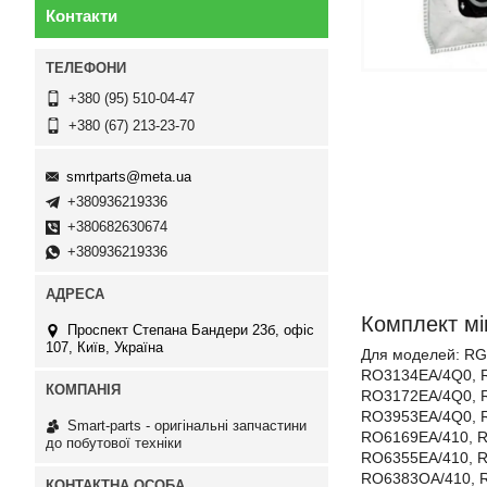
Контакти
+380 (95) 510-04-47
+380 (67) 213-23-70
smrtparts@meta.ua
+380936219336
+380682630674
+380936219336
Комплект мі
Проспект Степана Бандери 23б, офіс
107, Київ, Україна
Для моделей: R
RO3134EA/4Q0, 
RO3172EA/4Q0, 
RO3953EA/4Q0, 
Smart-parts - оригінальні запчастини
RO6169EA/410, R
до побутової техніки
RO6355EA/410, R
RO6383OA/410, R