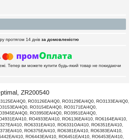
ру протягом 14 днів
за домовленістю
тежі. Тепер ви можете купити будь-який товар не покидаючи
ptimal, ZR200540
3125EA/4Q0, RO3126EA/4Q0, RO3129EA/4Q0, RO3133EA/4Q0,
O3153EA/4Q0, RO3154EA/4Q0, RO3171EA/4Q0,
O3945EA/4Q0, RO3950EA/4Q0, RO3951EA/4Q0,
4931EA/410, RO4933EA/410, RO6136EA/410, RO6164EA/410,
327EA/410, RO6331EA/410, RO6331OA/410, RO6351EA/410,
373EA/410, RO6375EA/410, RO6381EA/410, RO6383EA/410,
442EA/410, RO6443EA/410, RO6451EA/410, RO6453EA/410,