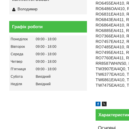
RO6455EA/410, R
RO6486OA/410, R
Володимир
RO6831EA/410, R
RO6843EA/411, R
RO6864EA/410, R
Графік роботи
RO6885EA/411, R
RO7366EA/410, R
Понеділок
09:00
18:00
RO7457EA/412, R
RO7485EA/410, R
Вівторок
09:00
18:00
RO7495EA/411, R
Середа
09:00
18:00
RO7760EA/411, R
Четвер
09:00
18:00
RR8587WH/NS0, 
TW3907EA/4Q0, 
Пʼятниця
09:00
18:00
TW6377EA/410, T
Субота
Вихідний
TW6861EA/410, T
Неділя
Вихідний
TW7475EA/410, 
Характеристи
Основні