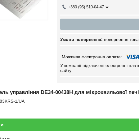
+380 (95) 510-04-47
повернення това
У компанії підключені електронні пла
сайту.
ель управління DE34-00438H для мікрохвильової пе
E83KRS-1/UA
ки
бути