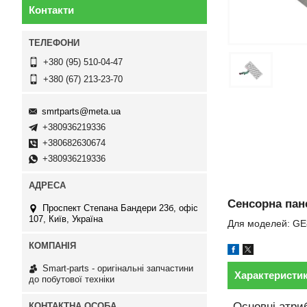
Контакти
+380 (95) 510-04-47
+380 (67) 213-23-70
smrtparts@meta.ua
+380936219336
+380682630674
+380936219336
Сенсорна пан
Проспект Степана Бандери 23б, офіс
107, Київ, Україна
Для моделей: G
Smart-parts - оригінальні запчастини
Характеристи
до побутової техніки
Основні атри