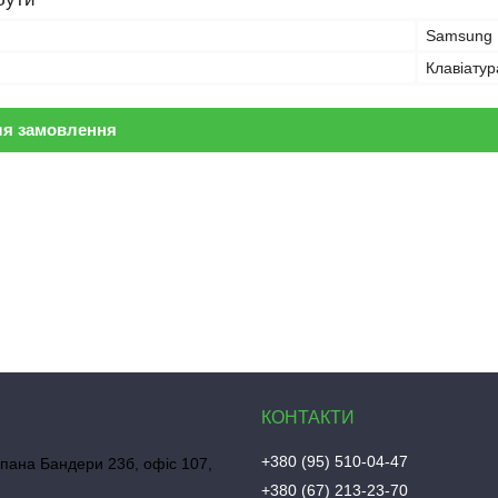
Samsung
Клавіату
ля замовлення
+380 (95) 510-04-47
пана Бандери 23б, офіс 107,
+380 (67) 213-23-70