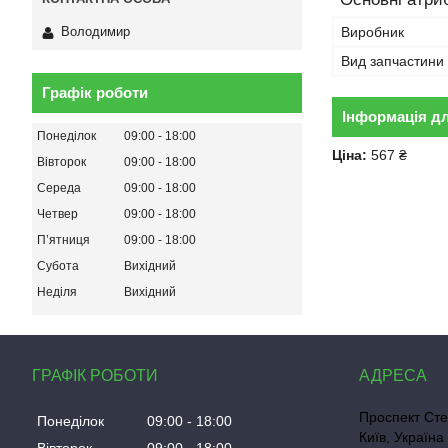
Виробник
Володимир
Вид запчастини
Графік роботи
Інформація д
Понеділок
09:00
18:00
Ціна:
567 ₴
Вівторок
09:00
18:00
Середа
09:00
18:00
Четвер
09:00
18:00
Пʼятниця
09:00
18:00
Субота
Вихідний
Неділя
Вихідний
ГРАФІК РОБОТИ
Проспект Сте
Понеділок
09:00
18:00
Київ, Україна