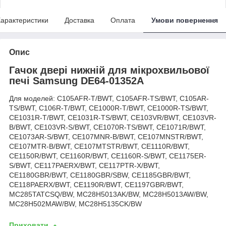
арактеристики
Доставка
Оплата
Умови повернення
Опис
Гачок двері нижній для мікрохвильової
печі Samsung DE64-01352A
Для моделей: C105AFR-T/BWT, C105AFR-TS/BWT, C105AR-
TS/BWT, C106R-T/BWT, CE1000R-T/BWT, CE1000R-TS/BWT,
CE1031R-T/BWT, CE1031R-TS/BWT, CE103VR/BWT, CE103VR-
B/BWT, CE103VR-S/BWT, CE1070R-TS/BWT, CE1071R/BWT,
CE1073AR-S/BWT, CE107MNR-B/BWT, CE107MNSTR/BWT,
CE107MTR-B/BWT, CE107MTSTR/BWT, CE1110R/BWT,
CE1150R/BWT, CE1160R/BWT, CE1160R-S/BWT, CE1175ER-
S/BWT, CE117PAERX/BWT, CE117PTR-X/BWT,
CE1180GBR/BWT, CE1180GBR/SBW, CE1185GBR/BWT,
CE118PAERX/BWT, CE1190R/BWT, CE1197GBR/BWT,
MC285TATCSQ/BW, MC28H5013AK/BW, MC28H5013AW/BW,
MC28H502MAW/BW, MC28H5135CK/BW
Приховати