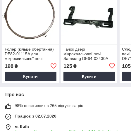
Ролер (кільце обертання)
Гачок двері
Слюд
DE82-01115A для
мікрохвильової печі
печі
мікрохвильової печі
Samsung DE64-02430A
DE7
Samsung
198
125
105
₴
₴
Купити
Купити
Про нас
98% позитивних з 265 відгуків за рік
Працює з 02.07.2020
м. Київ