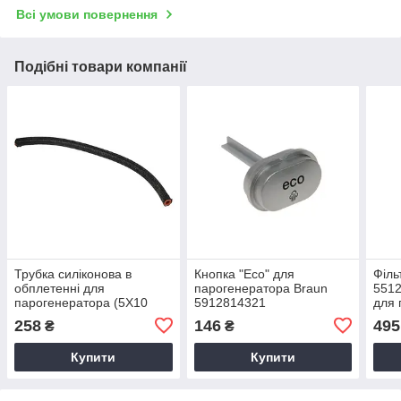
Всі умови повернення
Подібні товари компанії
Трубка силіконова в
Кнопка "Eco" для
Філь
обплетенні для
парогенератора Braun
5512
парогенератора (5Х10
5912814321
для 
D:250 мм) Braun
Brau
258
146
495
₴
₴
5312891171
Купити
Купити