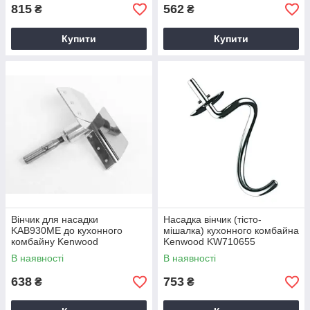
815
562
₴
₴
Купити
Купити
Вінчик для насадки
Насадка вінчик (тісто-
KAB930ME до кухонного
мішалка) кухонного комбайна
комбайну Kenwood
Kenwood KW710655
KW438647
KW716718
В наявності
В наявності
638
753
₴
₴