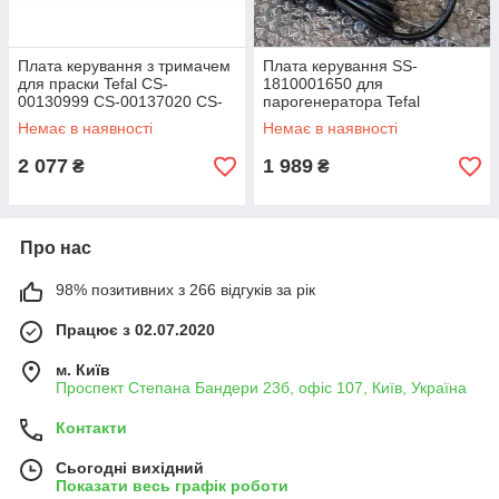
Плата керування з тримачем
Плата керування SS-
для праски Tefal CS-
1810001650 для
00130999 CS-00137020 CS-
парогенератора Tefal
00137021
GV9820 (с передньою
Немає в наявності
Немає в наявності
панеллю)
2 077
1 989
₴
₴
Про нас
98% позитивних з 266 відгуків за рік
Працює з 02.07.2020
м. Київ
Проспект Степана Бандери 23б, офіс 107, Київ, Україна
Контакти
Сьогодні вихідний
Показати весь графік роботи