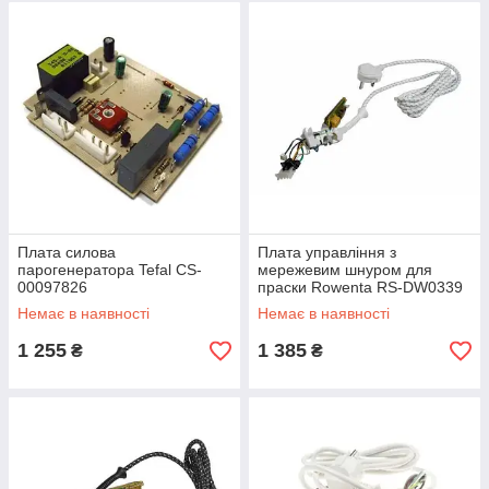
Плата силова
Плата управління з
парогенератора Tefal CS-
мережевим шнуром для
00097826
праски Rowenta RS-DW0339
Немає в наявності
Немає в наявності
1 255
1 385
₴
₴