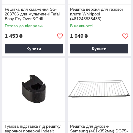
Решітка для смаження SS-
Решітка верхня для газової
203766 для мультипечі Tefal
плити Whirlpool
Easy Fry Oven&Grill
(481245838435)
480121104225
Готово до відправки
В наявності
1 453
1 049
₴
₴
Купити
Купити
Гумова підставка під решітку
Решітка для духовки
варочної поверхні Indesit
Samsung (461х352мм) DG75-