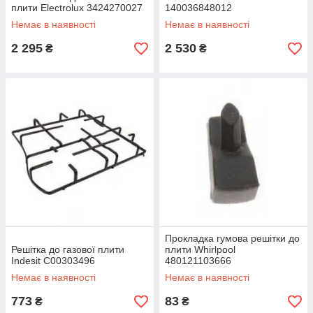
плити Electrolux 3424270027
140036848012
Немає в наявності
Немає в наявності
2 295
2 530
₴
₴
Прокладка гумова решітки до
Решітка до газової плити
плити Whirlpool
Indesit C00303496
480121103666
Немає в наявності
Немає в наявності
773
83
₴
₴