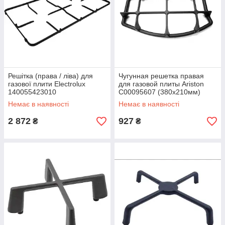
Решітка (права / ліва) для
Чугунная решетка правая
газової плити Electrolux
для газовой плиты Ariston
140055423010
C00095607 (380x210мм)
Немає в наявності
Немає в наявності
2 872
927
₴
₴