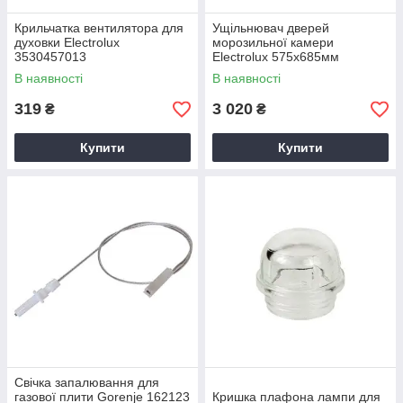
Крильчатка вентилятора для
Ущільнювач дверей
духовки Electrolux
морозильної камери
3530457013
Electrolux 575х685мм
2426448078
В наявності
В наявності
319
3 020
₴
₴
Купити
Купити
Свічка запалювання для
газової плити Gorenje 162123
Кришка плафона лампи для