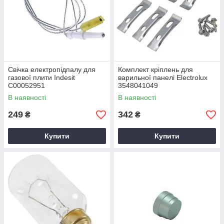
Свічка електропідпалу для
Комплект кріплень для
газової плити Indesit
варильної панелі Electrolux
C00052951
3548041049
В наявності
В наявності
249
342
₴
₴
Купити
Купити