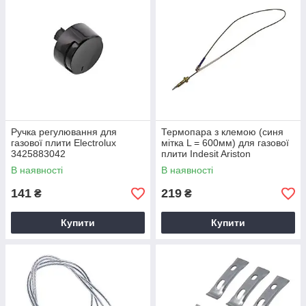
Ручка регулювання для
Термопара з клемою (синя
газової плити Electrolux
мітка L = 600мм) для газової
3425883042
плити Indesit Ariston
C00052986
В наявності
В наявності
141
219
₴
₴
Купити
Купити