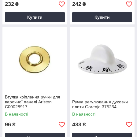
232
242
₴
₴
Купити
Купити
Втулка кріплення ручки для
варочної панелі Ariston
Ручка регулювання духовки
C00028917
плити Gorenje 375234
В наявності
В наявності
96
433
₴
₴