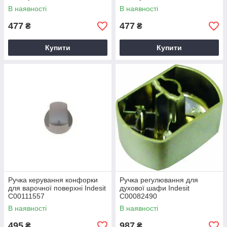
В наявності
В наявності
477
477
₴
₴
Купити
Купити
Ручка керування конфорки
Ручка регулювання для
для варочної поверхні Indesit
духової шафи Indesit
C00111557
C00082490
В наявності
В наявності
495
987
₴
₴